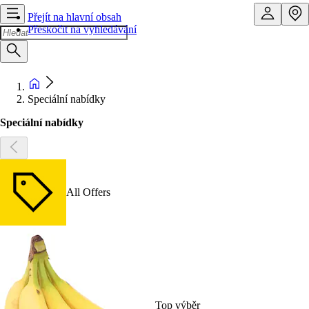
Přejít na hlavní obsah
Přeskočit na vyhledávání
Speciální nabídky
Speciální nabídky
All Offers
Top výběr