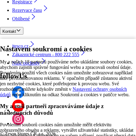
Registrace
Rezervace času
Oblíbené
Kontakt
itesco.cz
Nastavení soukromí a cookies
Zákaznické centrum - 800 222 555
My a našich 18 partnerů používáme nebo ukládáme soubory cookies,
Naše obchody
abychom zajistili správné fungování webu a zpracovali osobní údaje.
Povolením použití všech cookies nám umožníte zobrazovat například
followUs
také personalizovanou reklamu. V opačném případě zůstanou aktivní
jen nezbytné cookies, které potřebujeme k provozu webu. Své
rozhodnutí můžete kdykoliv změnit v
Nastavení ochrany osobních
údajů
nebo kliknutím na odkaz Soukromí a cookies v patičce webu.
My a naši partneři zpracováváme údaje z
následujících důvodů
Povolením souborů cookies nám umožníte měřit efektivitu
zobrazeného obsahu a reklamy, vytvářet uživatelské statistiky, ukládat
©
Tesco Stores ČR a.s. 2026
nebo přistupovat k informacím ve vašem zařízení, používat přesná data