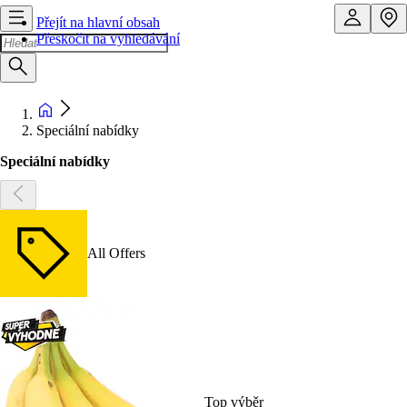
Přejít na hlavní obsah
Přeskočit na vyhledávání
Speciální nabídky
Speciální nabídky
All Offers
Top výběr