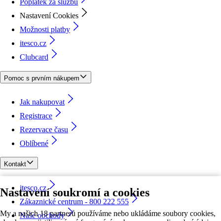
Poplatek za službu
Nastavení Cookies
Možnosti platby
itesco.cz
Clubcard
Pomoc s prvním nákupem
Jak nakupovat
Registrace
Rezervace času
Oblíbené
Kontakt
itesco.cz
Nastavení soukromí a cookies
Zákaznické centrum - 800 222 555
My a našich 18 partnerů používáme nebo ukládáme soubory cookies,
Naše obchody