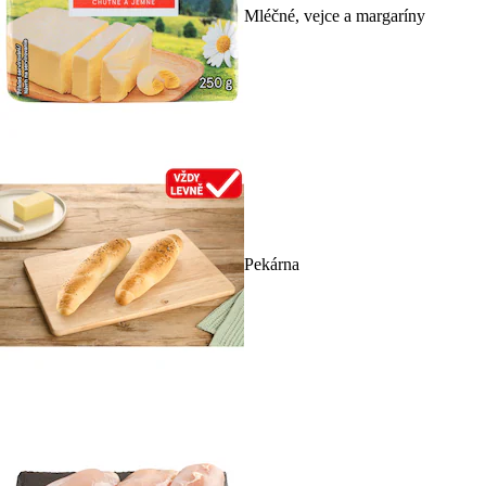
Mléčné, vejce a margaríny
Pekárna