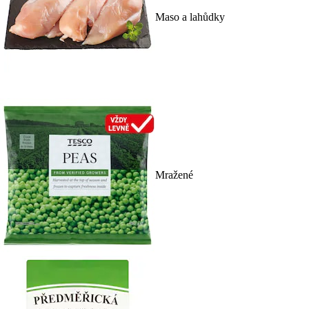
Maso a lahůdky
Mražené