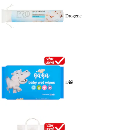
Drogerie
Dítě