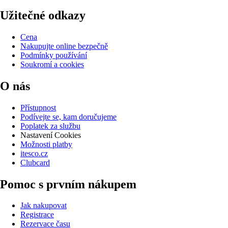
Užitečné odkazy
Cena
Nakupujte online bezpečně
Podmínky používání
Soukromí a cookies
O nás
Přístupnost
Podívejte se, kam doručujeme
Poplatek za službu
Nastavení Cookies
Možnosti platby
itesco.cz
Clubcard
Pomoc s prvním nákupem
Jak nakupovat
Registrace
Rezervace času