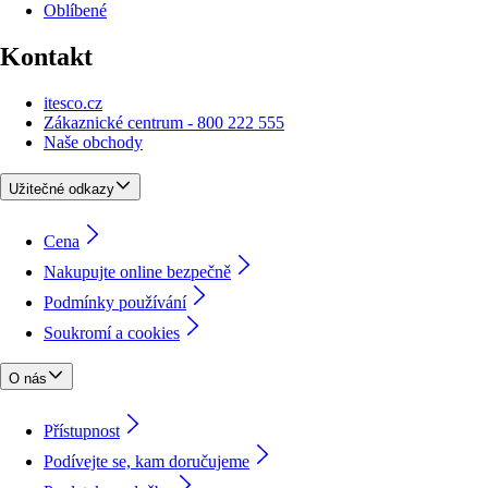
Oblíbené
Kontakt
itesco.cz
Zákaznické centrum - 800 222 555
Naše obchody
Užitečné odkazy
Cena
Nakupujte online bezpečně
Podmínky používání
Soukromí a cookies
O nás
Přístupnost
Podívejte se, kam doručujeme