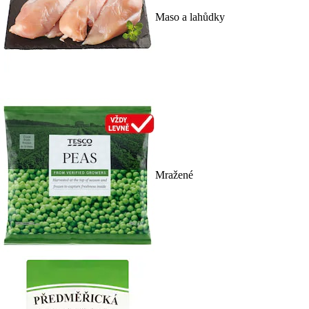
Maso a lahůdky
Mražené