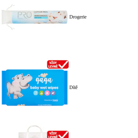
Drogerie
Dítě