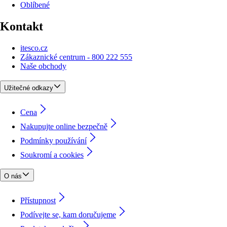
Oblíbené
Kontakt
itesco.cz
Zákaznické centrum - 800 222 555
Naše obchody
Užitečné odkazy
Cena
Nakupujte online bezpečně
Podmínky používání
Soukromí a cookies
O nás
Přístupnost
Podívejte se, kam doručujeme