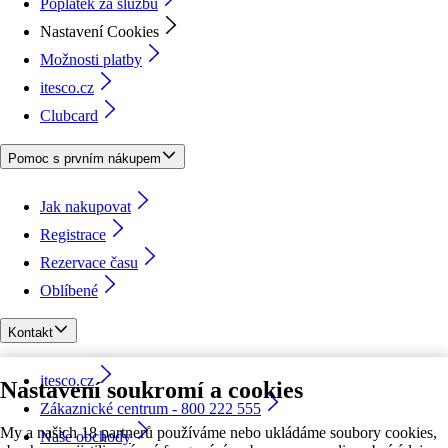
Poplatek za službu
Nastavení Cookies
Možnosti platby
itesco.cz
Clubcard
Pomoc s prvním nákupem
Jak nakupovat
Registrace
Rezervace času
Oblíbené
Kontakt
itesco.cz
Nastavení soukromí a cookies
Zákaznické centrum - 800 222 555
My a našich 18 partnerů používáme nebo ukládáme soubory cookies,
Naše obchody