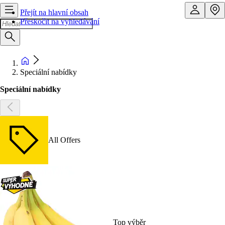
Přejít na hlavní obsah
Přeskočit na vyhledávání
Speciální nabídky
Speciální nabídky
All Offers
Top výběr