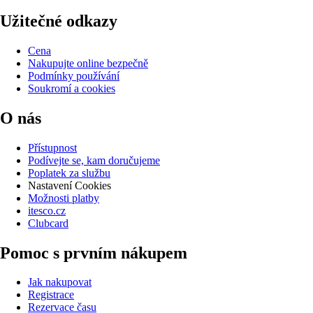
Užitečné odkazy
Cena
Nakupujte online bezpečně
Podmínky používání
Soukromí a cookies
O nás
Přístupnost
Podívejte se, kam doručujeme
Poplatek za službu
Nastavení Cookies
Možnosti platby
itesco.cz
Clubcard
Pomoc s prvním nákupem
Jak nakupovat
Registrace
Rezervace času