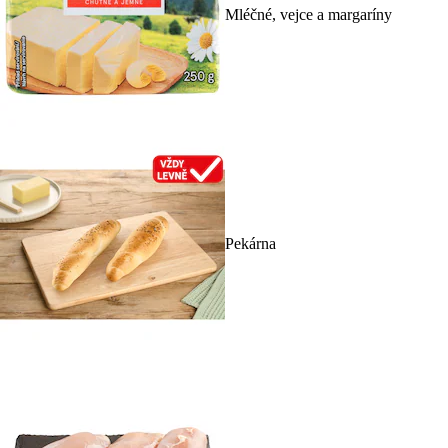
Mléčné, vejce a margaríny
Pekárna