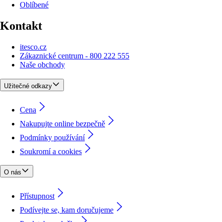
Oblíbené
Kontakt
itesco.cz
Zákaznické centrum - 800 222 555
Naše obchody
Užitečné odkazy
Cena
Nakupujte online bezpečně
Podmínky používání
Soukromí a cookies
O nás
Přístupnost
Podívejte se, kam doručujeme