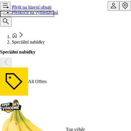
Přejít na hlavní obsah
Přeskočit na vyhledávání
Speciální nabídky
Speciální nabídky
All Offers
Top výběr