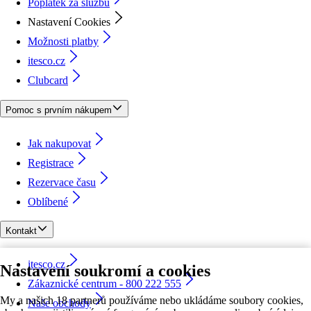
Poplatek za službu
Nastavení Cookies
Možnosti platby
itesco.cz
Clubcard
Pomoc s prvním nákupem
Jak nakupovat
Registrace
Rezervace času
Oblíbené
Kontakt
itesco.cz
Nastavení soukromí a cookies
Zákaznické centrum - 800 222 555
My a našich 18 partnerů používáme nebo ukládáme soubory cookies,
Naše obchody