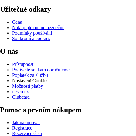
Užitečné odkazy
Cena
Nakupujte online bezpečně
Podmínky používání
Soukromí a cookies
O nás
Přístupnost
Podívejte se, kam doručujeme
Poplatek za službu
Nastavení Cookies
Možnosti platby
itesco.cz
Clubcard
Pomoc s prvním nákupem
Jak nakupovat
Registrace
Rezervace času