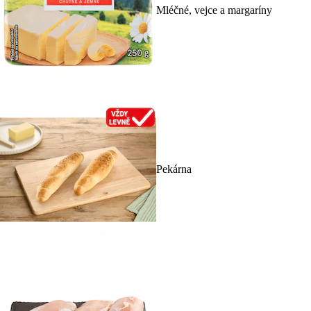
Mléčné, vejce a margaríny
Pekárna