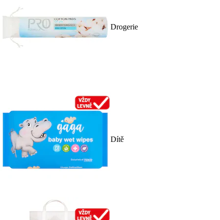
Drogerie
Dítě