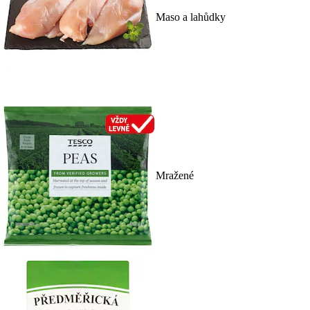
Maso a lahůdky
Mražené