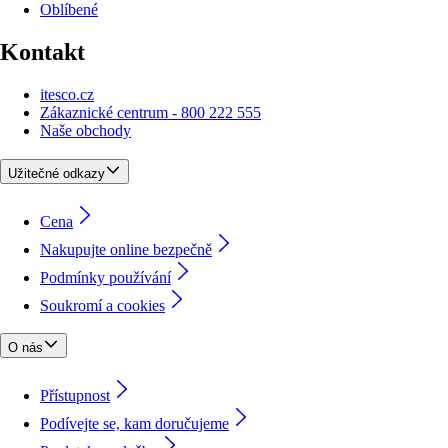
Oblíbené
Kontakt
itesco.cz
Zákaznické centrum - 800 222 555
Naše obchody
Užitečné odkazy
Cena
Nakupujte online bezpečně
Podmínky používání
Soukromí a cookies
O nás
Přístupnost
Podívejte se, kam doručujeme