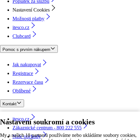
Poplatek za službu
Nastavení Cookies
Možnosti platby
itesco.cz
Clubcard
Pomoc s prvním nákupem
Jak nakupovat
Registrace
Rezervace času
Oblíbené
Kontakt
itesco.cz
Nastavení soukromí a cookies
Zákaznické centrum - 800 222 555
My a našich 18 partnerů používáme nebo ukládáme soubory cookies,
Naše obchody