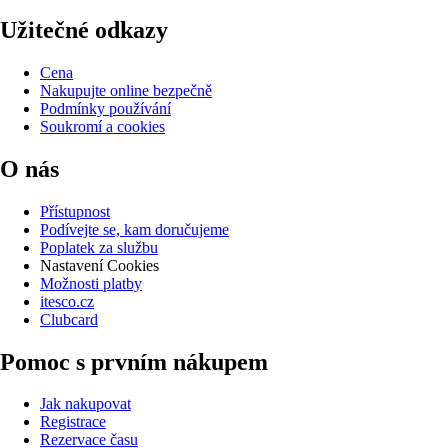
Užitečné odkazy
Cena
Nakupujte online bezpečně
Podmínky používání
Soukromí a cookies
O nás
Přístupnost
Podívejte se, kam doručujeme
Poplatek za službu
Nastavení Cookies
Možnosti platby
itesco.cz
Clubcard
Pomoc s prvním nákupem
Jak nakupovat
Registrace
Rezervace času