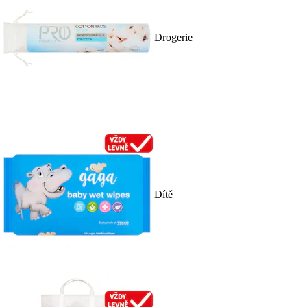
Drogerie
Dítě