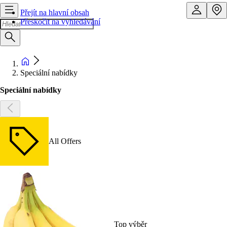
Přejít na hlavní obsah
Přeskočit na vyhledávání
Speciální nabídky
Speciální nabídky
All Offers
Top výběr