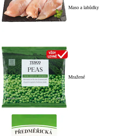
Maso a lahůdky
Mražené