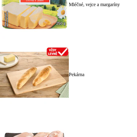
Mléčné, vejce a margaríny
Pekárna