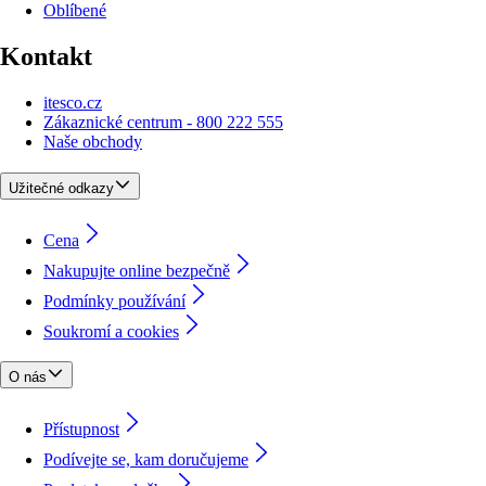
Oblíbené
Kontakt
itesco.cz
Zákaznické centrum - 800 222 555
Naše obchody
Užitečné odkazy
Cena
Nakupujte online bezpečně
Podmínky používání
Soukromí a cookies
O nás
Přístupnost
Podívejte se, kam doručujeme