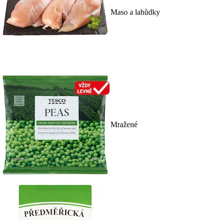
Maso a lahůdky
Mražené