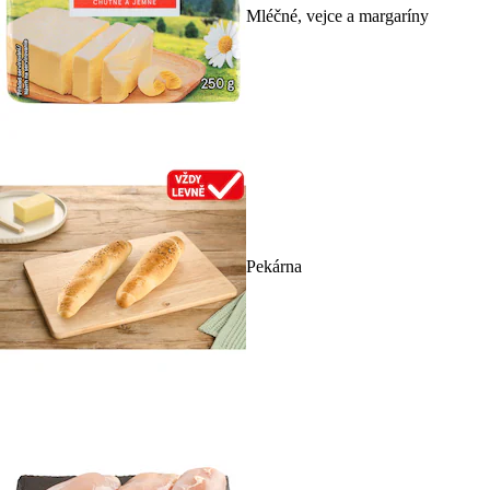
Mléčné, vejce a margaríny
Pekárna