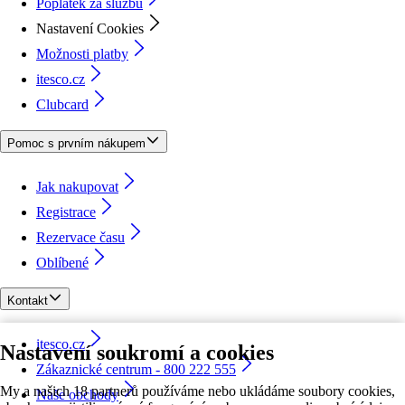
Poplatek za službu
Nastavení Cookies
Možnosti platby
itesco.cz
Clubcard
Pomoc s prvním nákupem
Jak nakupovat
Registrace
Rezervace času
Oblíbené
Kontakt
itesco.cz
Nastavení soukromí a cookies
Zákaznické centrum - 800 222 555
My a našich 18 partnerů používáme nebo ukládáme soubory cookies,
Naše obchody