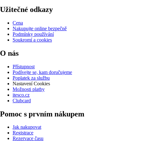
Užitečné odkazy
Cena
Nakupujte online bezpečně
Podmínky používání
Soukromí a cookies
O nás
Přístupnost
Podívejte se, kam doručujeme
Poplatek za službu
Nastavení Cookies
Možnosti platby
itesco.cz
Clubcard
Pomoc s prvním nákupem
Jak nakupovat
Registrace
Rezervace času