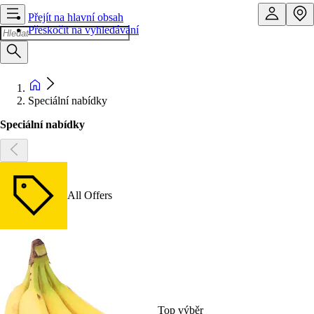
Přejít na hlavní obsah
Přeskočit na vyhledávání
Speciální nabídky
Speciální nabídky
All Offers
Top výběr