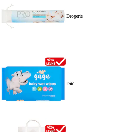
Drogerie
Dítě