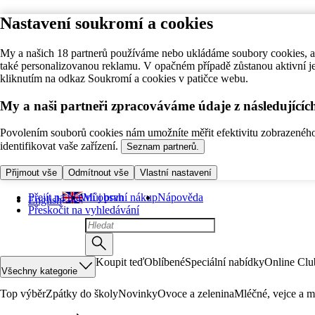
Nastavení soukromí a cookies
My a našich 18 partnerů používáme nebo ukládáme soubory cookies, ab
také personalizovanou reklamu. V opačném případě zůstanou aktivní j
kliknutím na odkaz Soukromí a cookies v patičce webu.
My a naši partneři zpracováváme údaje z následující
Povolením souborů cookies nám umožníte měřit efektivitu zobrazeného o
identifikovat vaše zařízení.
Seznam partnerů.
Přijmout vše
Odmítnout vše
Vlastní nastavení
Přejít na hlavní obsah
Můj první nákup
Nápověda
English
Přeskočit na vyhledávání
Koupit teď
Oblíbené
Speciální nabídky
Online Clu
Všechny kategorie
Top výběr
Zpátky do školy
Novinky
Ovoce a zelenina
Mléčné, vejce a m