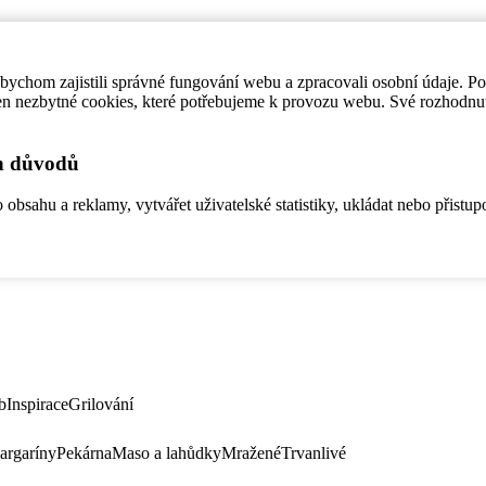
ychom zajistili správné fungování webu a zpracovali osobní údaje. P
en nezbytné cookies, které potřebujeme k provozu webu. Své rozhodnu
ch důvodů
bsahu a reklamy, vytvářet uživatelské statistiky, ukládat nebo přistup
b
Inspirace
Grilování
argaríny
Pekárna
Maso a lahůdky
Mražené
Trvanlivé