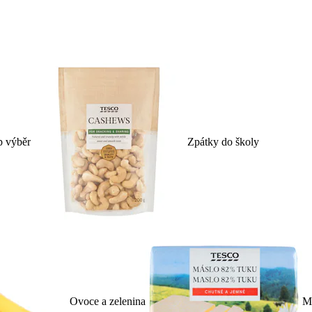
p výběr
Zpátky do školy
Ovoce a zelenina
Ml