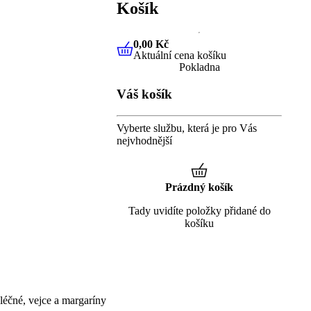
Košík
0,00 Kč
Aktuální cena košíku
0,00 Kč
Aktuální cena košíku
Pokladna
Váš košík
Vyberte službu, která je pro Vás
nejvhodnější
Prázdný košík
Tady uvidíte položky přidané do
košíku
éčné, vejce a margaríny