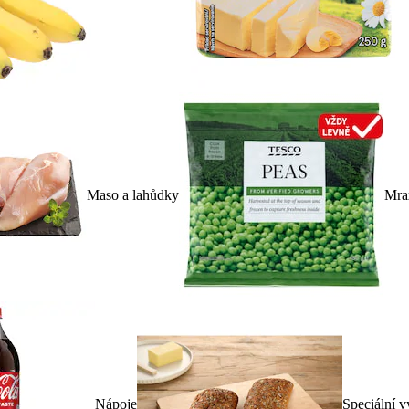
Maso a lahůdky
Mra
Nápoje
Speciální v