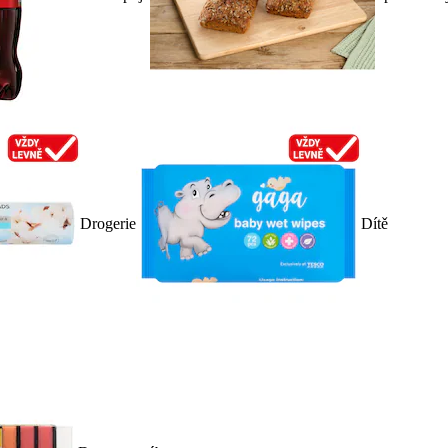
Drogerie
Dítě