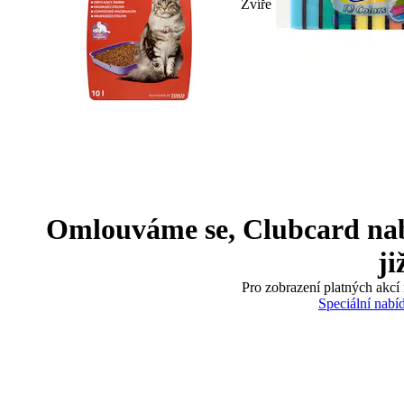
Zvíře
Omlouváme se, Clubcard nabíd
ji
Pro zobrazení platných akcí 
Speciální nabí