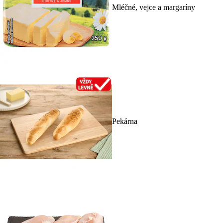
Mléčné, vejce a margaríny
Pekárna