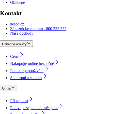
Oblíbené
Kontakt
itesco.cz
Zákaznické centrum - 800 222 555
Naše obchody
Užitečné odkazy
Cena
Nakupujte online bezpečně
Podmínky používání
Soukromí a cookies
O nás
Přístupnost
Podívejte se, kam doručujeme