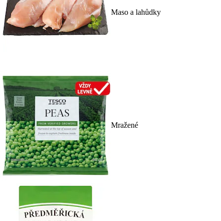
Maso a lahůdky
Mražené