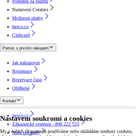
Poplatek za službu
Nastavení Cookies
Možnosti platby
itesco.cz
Clubcard
Pomoc s prvním nákupem
Jak nakupovat
Registrace
Rezervace času
Oblíbené
Kontakt
itesco.cz
Nastavení soukromí a cookies
Zákaznické centrum - 800 222 555
My a našich 18 partnerů používáme nebo ukládáme soubory cookies,
Naše obchody