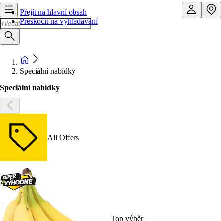
Přejít na hlavní obsah
Přeskočit na vyhledávání
Speciální nabídky
Speciální nabídky
All Offers
Top výběr