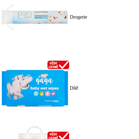
Drogerie
Dítě