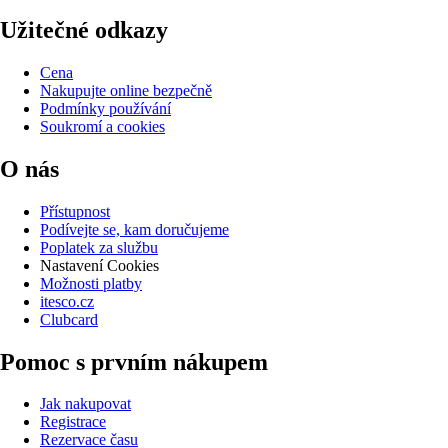
Užitečné odkazy
Cena
Nakupujte online bezpečně
Podmínky používání
Soukromí a cookies
O nás
Přístupnost
Podívejte se, kam doručujeme
Poplatek za službu
Nastavení Cookies
Možnosti platby
itesco.cz
Clubcard
Pomoc s prvním nákupem
Jak nakupovat
Registrace
Rezervace času