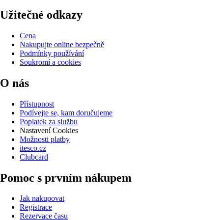
Užitečné odkazy
Cena
Nakupujte online bezpečně
Podmínky používání
Soukromí a cookies
O nás
Přístupnost
Podívejte se, kam doručujeme
Poplatek za službu
Nastavení Cookies
Možnosti platby
itesco.cz
Clubcard
Pomoc s prvním nákupem
Jak nakupovat
Registrace
Rezervace času