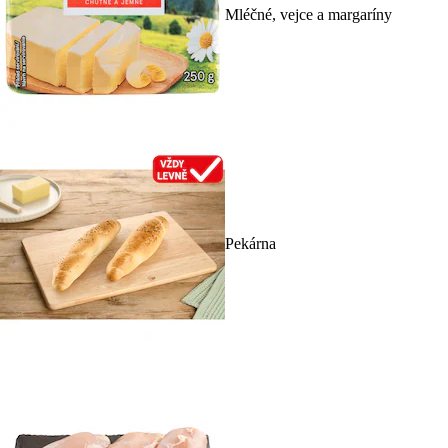
Mléčné, vejce a margaríny
Pekárna