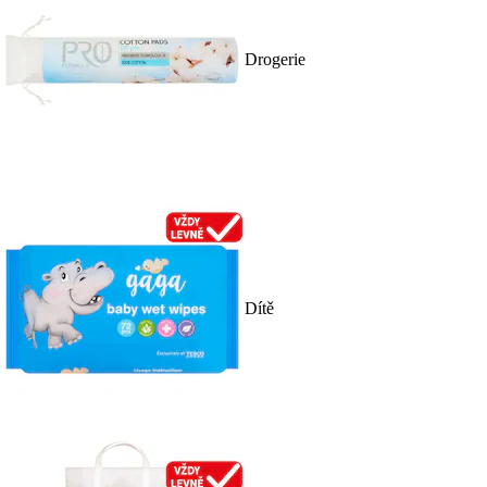
Drogerie
Dítě