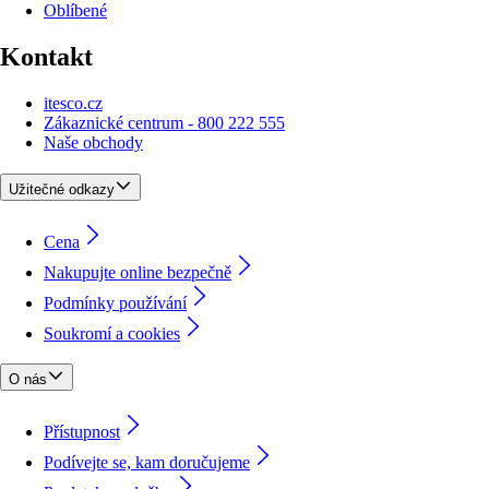
Oblíbené
Kontakt
itesco.cz
Zákaznické centrum - 800 222 555
Naše obchody
Užitečné odkazy
Cena
Nakupujte online bezpečně
Podmínky používání
Soukromí a cookies
O nás
Přístupnost
Podívejte se, kam doručujeme