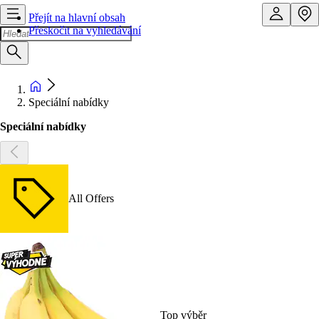
Přejít na hlavní obsah
Přeskočit na vyhledávání
Speciální nabídky
Speciální nabídky
All Offers
Top výběr