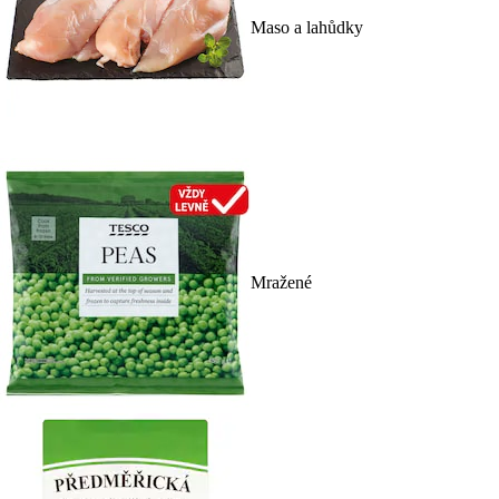
Maso a lahůdky
Mražené