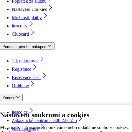
Poplatek za službu
Nastavení Cookies
Možnosti platby
itesco.cz
Clubcard
Pomoc s prvním nákupem
Jak nakupovat
Registrace
Rezervace času
Oblíbené
Kontakt
itesco.cz
Nastavení soukromí a cookies
Zákaznické centrum - 800 222 555
My a našich 18 partnerů používáme nebo ukládáme soubory cookies,
Naše obchody