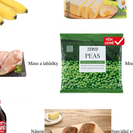
Maso a lahůdky
Mra
Nápoje
Speciální v