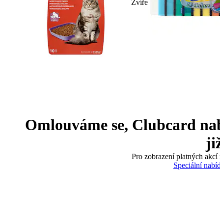
Zvíře
Omlouváme se, Clubcard nabíd
ji
Pro zobrazení platných akcí 
Speciální nabí