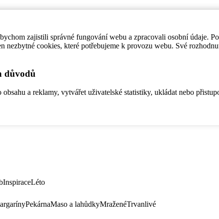
ychom zajistili správné fungování webu a zpracovali osobní údaje. P
en nezbytné cookies, které potřebujeme k provozu webu. Své rozhodnu
ch důvodů
bsahu a reklamy, vytvářet uživatelské statistiky, ukládat nebo přistup
b
Inspirace
Léto
argaríny
Pekárna
Maso a lahůdky
Mražené
Trvanlivé