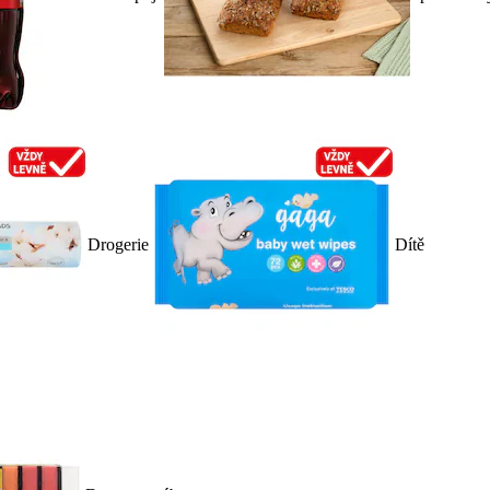
Drogerie
Dítě