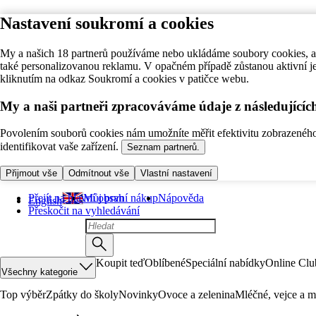
Nastavení soukromí a cookies
My a našich 18 partnerů používáme nebo ukládáme soubory cookies, ab
také personalizovanou reklamu. V opačném případě zůstanou aktivní j
kliknutím na odkaz Soukromí a cookies v patičce webu.
My a naši partneři zpracováváme údaje z následující
Povolením souborů cookies nám umožníte měřit efektivitu zobrazeného o
identifikovat vaše zařízení.
Seznam partnerů.
Přijmout vše
Odmítnout vše
Vlastní nastavení
Přejít na hlavní obsah
Můj první nákup
Nápověda
English
Přeskočit na vyhledávání
Koupit teď
Oblíbené
Speciální nabídky
Online Clu
Všechny kategorie
Top výběr
Zpátky do školy
Novinky
Ovoce a zelenina
Mléčné, vejce a m