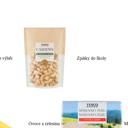
p výběr
Zpátky do školy
Ovoce a zelenina
Ml