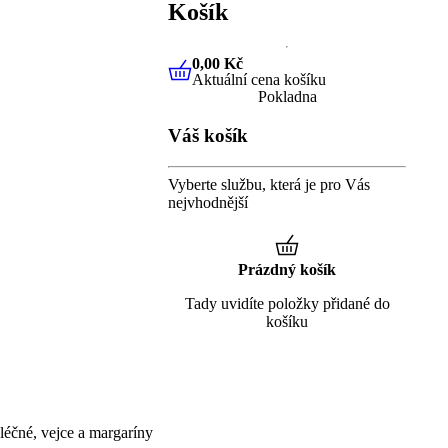
Košík
0,00 Kč
Aktuální cena košíku
0,00 Kč
Aktuální cena košíku
Pokladna
Váš košík
Vyberte službu, která je pro Vás
nejvhodnější
Prázdný košík
Tady uvidíte položky přidané do
košíku
éčné, vejce a margaríny