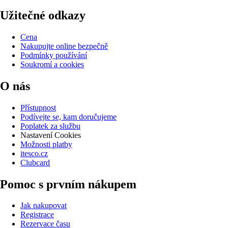
Užitečné odkazy
Cena
Nakupujte online bezpečně
Podmínky používání
Soukromí a cookies
O nás
Přístupnost
Podívejte se, kam doručujeme
Poplatek za službu
Nastavení Cookies
Možnosti platby
itesco.cz
Clubcard
Pomoc s prvním nákupem
Jak nakupovat
Registrace
Rezervace času