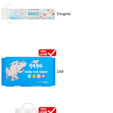
Drogerie
Dítě