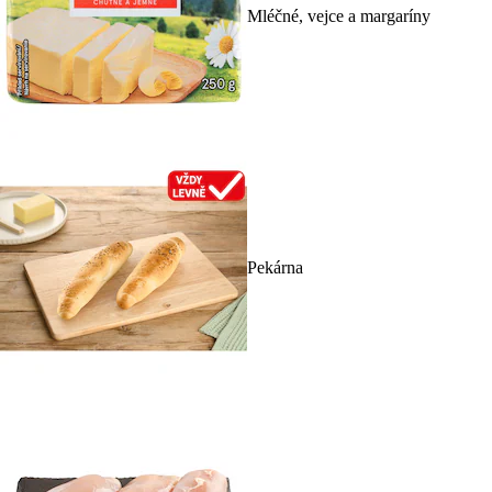
Mléčné, vejce a margaríny
Pekárna