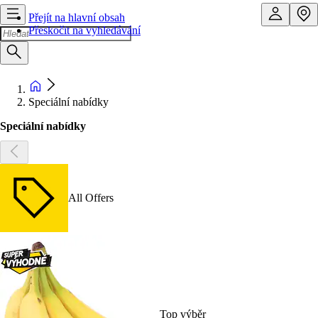
Přejít na hlavní obsah
Přeskočit na vyhledávání
Speciální nabídky
Speciální nabídky
All Offers
Top výběr