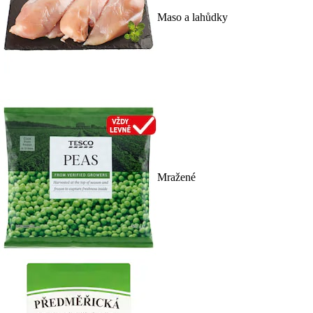
Maso a lahůdky
Mražené