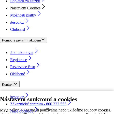
Poplatek za službu
Nastavení Cookies
Možnosti platby
itesco.cz
Clubcard
Pomoc s prvním nákupem
Jak nakupovat
Registrace
Rezervace času
Oblíbené
Kontakt
itesco.cz
Nastavení soukromí a cookies
Zákaznické centrum - 800 222 555
My a našich 18 partnerů používáme nebo ukládáme soubory cookies,
Naše obchody