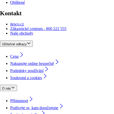
Oblíbené
Kontakt
itesco.cz
Zákaznické centrum - 800 222 555
Naše obchody
Užitečné odkazy
Cena
Nakupujte online bezpečně
Podmínky používání
Soukromí a cookies
O nás
Přístupnost
Podívejte se, kam doručujeme