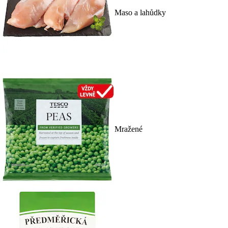
Maso a lahůdky
Mražené