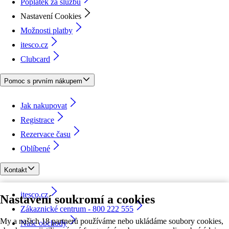
Poplatek za službu
Nastavení Cookies
Možnosti platby
itesco.cz
Clubcard
Pomoc s prvním nákupem
Jak nakupovat
Registrace
Rezervace času
Oblíbené
Kontakt
itesco.cz
Nastavení soukromí a cookies
Zákaznické centrum - 800 222 555
My a našich 18 partnerů používáme nebo ukládáme soubory cookies,
Naše obchody