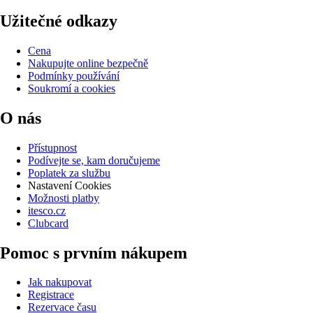
Užitečné odkazy
Cena
Nakupujte online bezpečně
Podmínky používání
Soukromí a cookies
O nás
Přístupnost
Podívejte se, kam doručujeme
Poplatek za službu
Nastavení Cookies
Možnosti platby
itesco.cz
Clubcard
Pomoc s prvním nákupem
Jak nakupovat
Registrace
Rezervace času