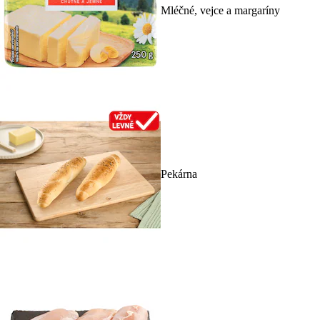
Mléčné, vejce a margaríny
Pekárna