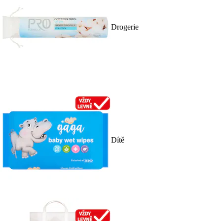
Drogerie
Dítě