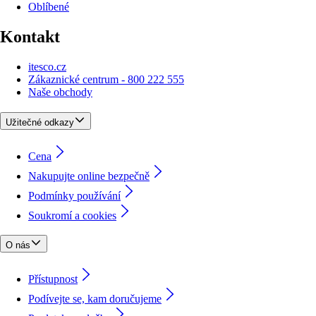
Oblíbené
Kontakt
itesco.cz
Zákaznické centrum - 800 222 555
Naše obchody
Užitečné odkazy
Cena
Nakupujte online bezpečně
Podmínky používání
Soukromí a cookies
O nás
Přístupnost
Podívejte se, kam doručujeme