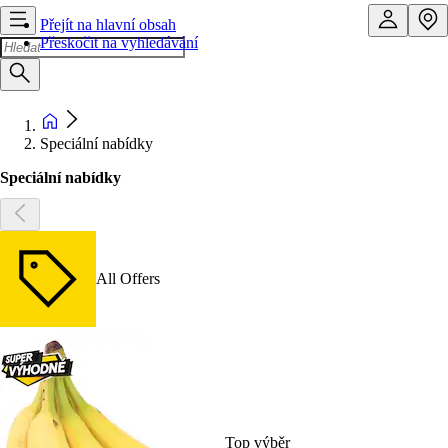
Přejít na hlavní obsah
Přeskočit na vyhledávání
Speciální nabídky
Speciální nabídky
All Offers
Top výběr