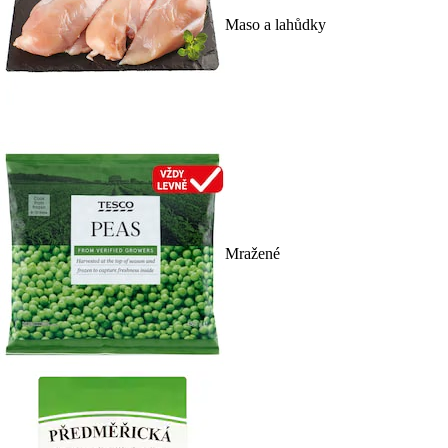
Maso a lahůdky
Mražené