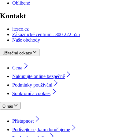
Oblíbené
Kontakt
itesco.cz
Zákaznické centrum - 800 222 555
Naše obchody
Užitečné odkazy
Cena
Nakupujte online bezpečně
Podmínky používání
Soukromí a cookies
O nás
Přístupnost
Podívejte se, kam doručujeme