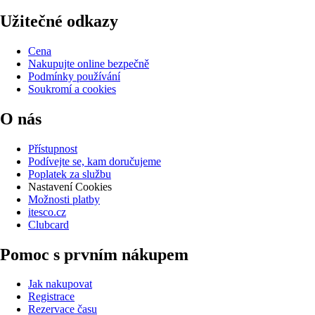
Užitečné odkazy
Cena
Nakupujte online bezpečně
Podmínky používání
Soukromí a cookies
O nás
Přístupnost
Podívejte se, kam doručujeme
Poplatek za službu
Nastavení Cookies
Možnosti platby
itesco.cz
Clubcard
Pomoc s prvním nákupem
Jak nakupovat
Registrace
Rezervace času