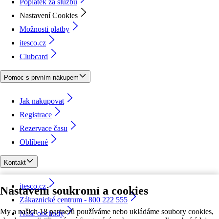
Poplatek za službu
Nastavení Cookies
Možnosti platby
itesco.cz
Clubcard
Pomoc s prvním nákupem
Jak nakupovat
Registrace
Rezervace času
Oblíbené
Kontakt
itesco.cz
Nastavení soukromí a cookies
Zákaznické centrum - 800 222 555
My a našich 18 partnerů používáme nebo ukládáme soubory cookies,
Naše obchody