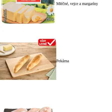
Mléčné, vejce a margaríny
Pekárna