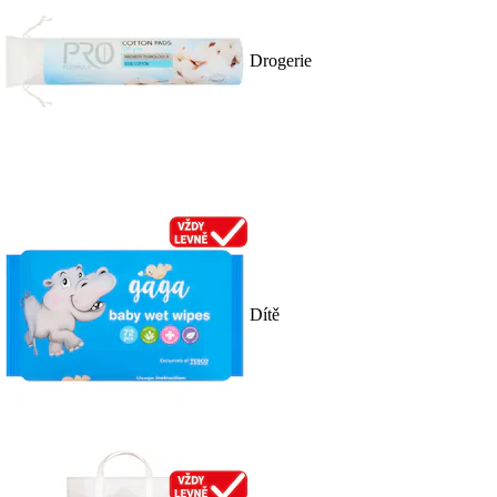
Drogerie
Dítě