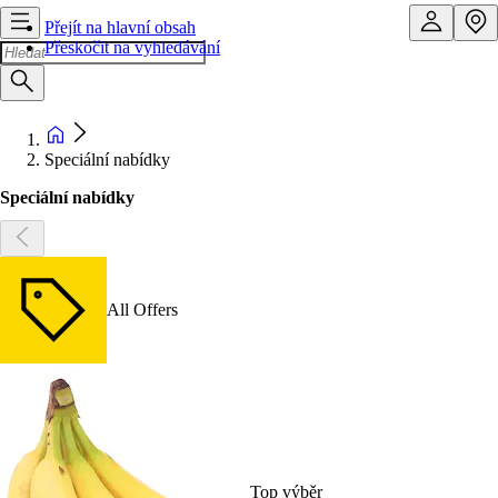
Přejít na hlavní obsah
Přeskočit na vyhledávání
Speciální nabídky
Speciální nabídky
All Offers
Top výběr