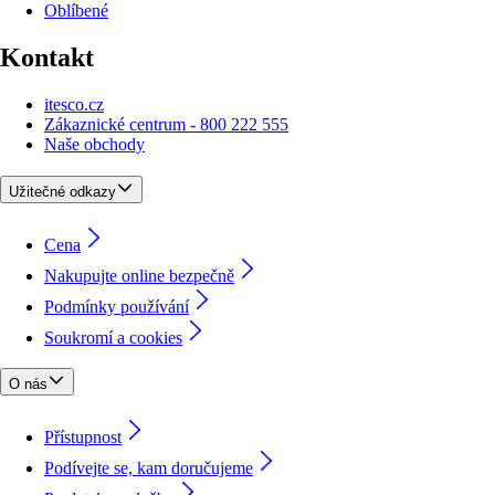
Oblíbené
Kontakt
itesco.cz
Zákaznické centrum - 800 222 555
Naše obchody
Užitečné odkazy
Cena
Nakupujte online bezpečně
Podmínky používání
Soukromí a cookies
O nás
Přístupnost
Podívejte se, kam doručujeme