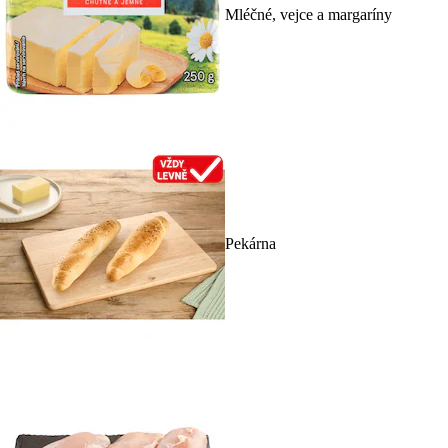
Mléčné, vejce a margaríny
Pekárna