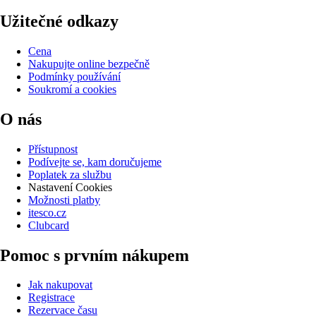
Užitečné odkazy
Cena
Nakupujte online bezpečně
Podmínky používání
Soukromí a cookies
O nás
Přístupnost
Podívejte se, kam doručujeme
Poplatek za službu
Nastavení Cookies
Možnosti platby
itesco.cz
Clubcard
Pomoc s prvním nákupem
Jak nakupovat
Registrace
Rezervace času