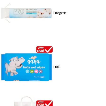
Drogerie
Dítě