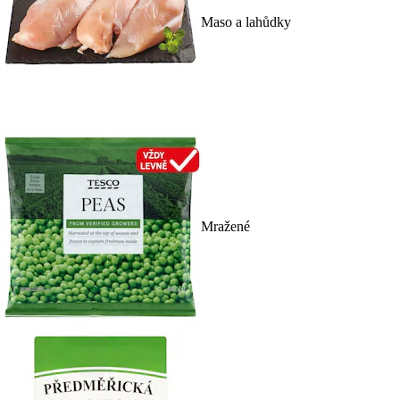
Maso a lahůdky
Mražené