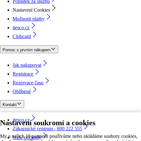
Poplatek za službu
Nastavení Cookies
Možnosti platby
itesco.cz
Clubcard
Pomoc s prvním nákupem
Jak nakupovat
Registrace
Rezervace času
Oblíbené
Kontakt
itesco.cz
Nastavení soukromí a cookies
Zákaznické centrum - 800 222 555
My a našich 18 partnerů používáme nebo ukládáme soubory cookies,
Naše obchody