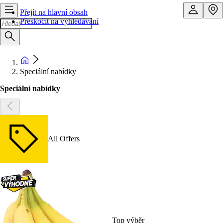
Přejít na hlavní obsah
Přeskočit na vyhledávání
Speciální nabídky
Speciální nabídky
All Offers
Top výběr