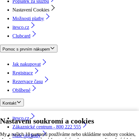
Poplatek za službu
Nastavení Cookies
Možnosti platby
itesco.cz
Clubcard
Pomoc s prvním nákupem
Jak nakupovat
Registrace
Rezervace času
Oblíbené
Kontakt
itesco.cz
Nastavení soukromí a cookies
Zákaznické centrum - 800 222 555
My a našich 18 partnerů používáme nebo ukládáme soubory cookies,
Naše obchody