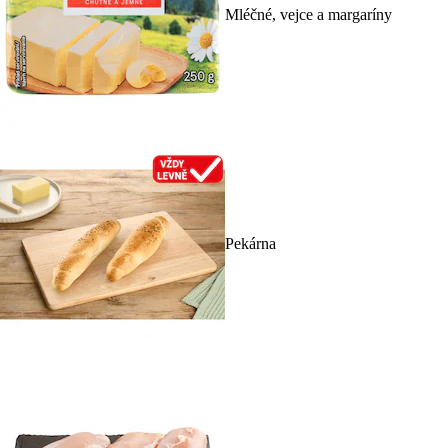
Mléčné, vejce a margaríny
Pekárna