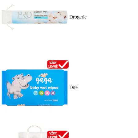
Drogerie
Dítě