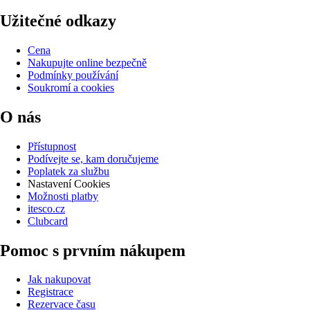
Užitečné odkazy
Cena
Nakupujte online bezpečně
Podmínky používání
Soukromí a cookies
O nás
Přístupnost
Podívejte se, kam doručujeme
Poplatek za službu
Nastavení Cookies
Možnosti platby
itesco.cz
Clubcard
Pomoc s prvním nákupem
Jak nakupovat
Registrace
Rezervace času