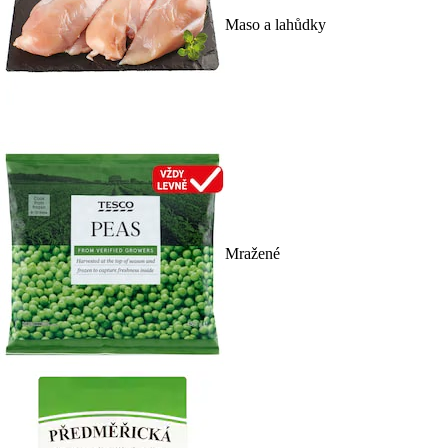
Maso a lahůdky
Mražené