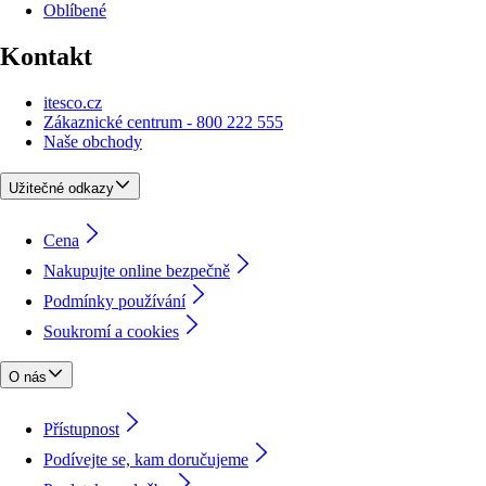
Oblíbené
Kontakt
itesco.cz
Zákaznické centrum - 800 222 555
Naše obchody
Užitečné odkazy
Cena
Nakupujte online bezpečně
Podmínky používání
Soukromí a cookies
O nás
Přístupnost
Podívejte se, kam doručujeme