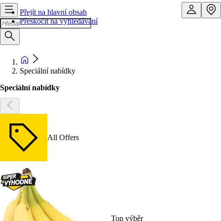
Přejít na hlavní obsah
Přeskočit na vyhledávání
Speciální nabídky
Speciální nabídky
All Offers
Top výběr