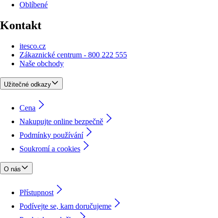
Oblíbené
Kontakt
itesco.cz
Zákaznické centrum - 800 222 555
Naše obchody
Užitečné odkazy
Cena
Nakupujte online bezpečně
Podmínky používání
Soukromí a cookies
O nás
Přístupnost
Podívejte se, kam doručujeme