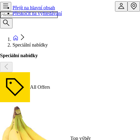
Přejít na hlavní obsah
Přeskočit na vyhledávání
Speciální nabídky
Speciální nabídky
All Offers
Top výběr