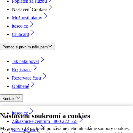
Poplatek za službu
Nastavení Cookies
Možnosti platby
itesco.cz
Clubcard
Pomoc s prvním nákupem
Jak nakupovat
Registrace
Rezervace času
Oblíbené
Kontakt
itesco.cz
Nastavení soukromí a cookies
Zákaznické centrum - 800 222 555
My a našich 18 partnerů používáme nebo ukládáme soubory cookies,
Naše obchody