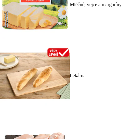
Mléčné, vejce a margaríny
Pekárna