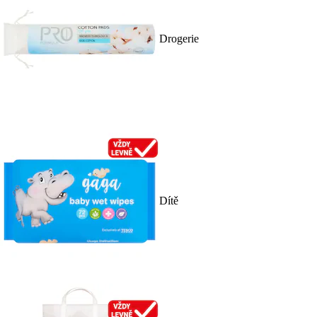
Drogerie
Dítě