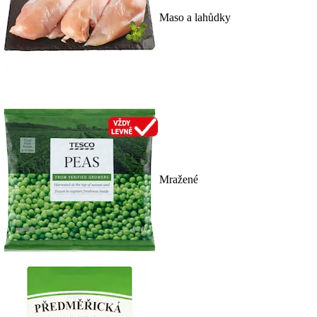
Maso a lahůdky
Mražené