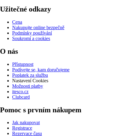
Užitečné odkazy
Cena
Nakupujte online bezpečně
Podmínky používání
Soukromí a cookies
O nás
Přístupnost
Podívejte se, kam doručujeme
Poplatek za službu
Nastavení Cookies
Možnosti platby
itesco.cz
Clubcard
Pomoc s prvním nákupem
Jak nakupovat
Registrace
Rezervace času