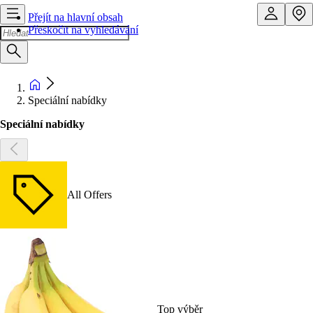
Přejít na hlavní obsah
Přeskočit na vyhledávání
Speciální nabídky
Speciální nabídky
All Offers
Top výběr