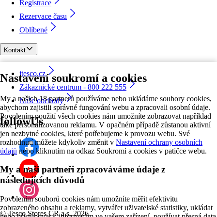
Registrace
Rezervace času
Oblíbené
Kontakt
itesco.cz
Nastavení soukromí a cookies
Zákaznické centrum - 800 222 555
My a našich 18 partnerů používáme nebo ukládáme soubory cookies,
Naše obchody
abychom zajistili správné fungování webu a zpracovali osobní údaje.
Povolením použití všech cookies nám umožníte zobrazovat například
followUs
také personalizovanou reklamu. V opačném případě zůstanou aktivní
jen nezbytné cookies, které potřebujeme k provozu webu. Své
rozhodnutí můžete kdykoliv změnit v
Nastavení ochrany osobních
údajů
nebo kliknutím na odkaz Soukromí a cookies v patičce webu.
My a naši partneři zpracováváme údaje z
následujících důvodů
Povolením souborů cookies nám umožníte měřit efektivitu
zobrazeného obsahu a reklamy, vytvářet uživatelské statistiky, ukládat
©
Tesco Stores ČR a.s. 2026
nebo přistupovat k informacím ve vašem zařízení, používat přesná data