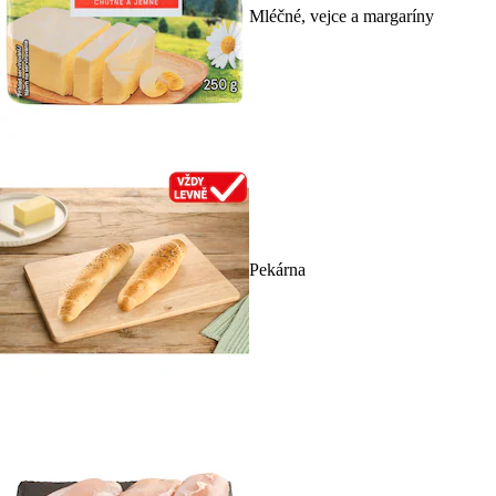
Mléčné, vejce a margaríny
Pekárna