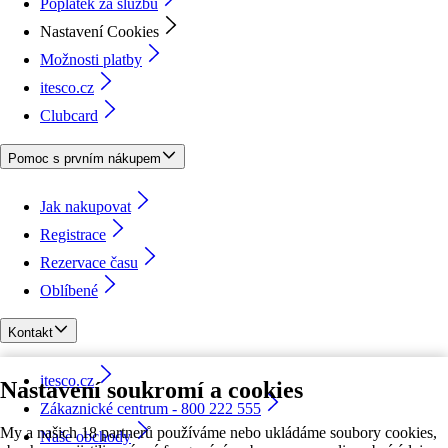
Poplatek za službu
Nastavení Cookies
Možnosti platby
itesco.cz
Clubcard
Pomoc s prvním nákupem
Jak nakupovat
Registrace
Rezervace času
Oblíbené
Kontakt
itesco.cz
Nastavení soukromí a cookies
Zákaznické centrum - 800 222 555
My a našich 18 partnerů používáme nebo ukládáme soubory cookies,
Naše obchody