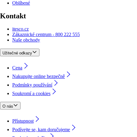
Oblíbené
Kontakt
itesco.cz
Zákaznické centrum - 800 222 555
Naše obchody
Užitečné odkazy
Cena
Nakupujte online bezpečně
Podmínky používání
Soukromí a cookies
O nás
Přístupnost
Podívejte se, kam doručujeme