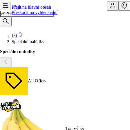
Přejít na hlavní obsah
Přeskočit na vyhledávání
Speciální nabídky
Speciální nabídky
All Offers
Top výběr