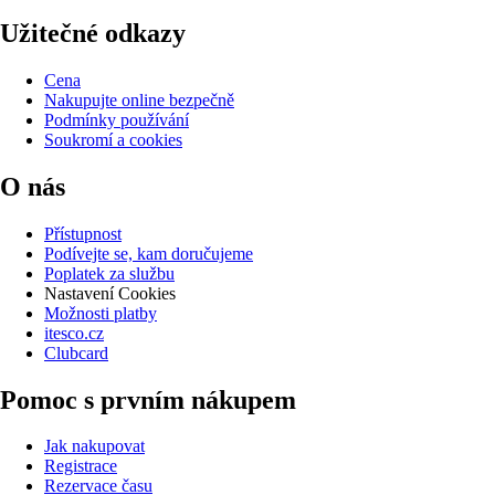
Užitečné odkazy
Cena
Nakupujte online bezpečně
Podmínky používání
Soukromí a cookies
O nás
Přístupnost
Podívejte se, kam doručujeme
Poplatek za službu
Nastavení Cookies
Možnosti platby
itesco.cz
Clubcard
Pomoc s prvním nákupem
Jak nakupovat
Registrace
Rezervace času