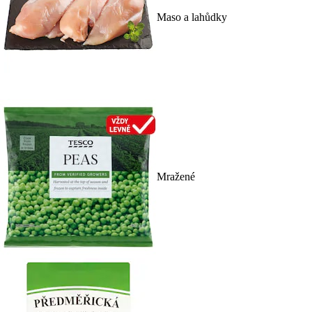
Maso a lahůdky
Mražené