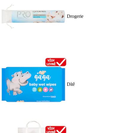
Drogerie
Dítě