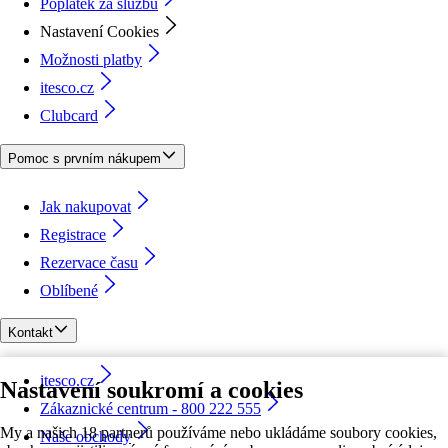
Poplatek za službu
Nastavení Cookies
Možnosti platby
itesco.cz
Clubcard
Pomoc s prvním nákupem
Jak nakupovat
Registrace
Rezervace času
Oblíbené
Kontakt
itesco.cz
Nastavení soukromí a cookies
Zákaznické centrum - 800 222 555
My a našich 18 partnerů používáme nebo ukládáme soubory cookies,
Naše obchody