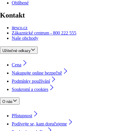
Oblíbené
Kontakt
itesco.cz
Zákaznické centrum - 800 222 555
Naše obchody
Užitečné odkazy
Cena
Nakupujte online bezpečně
Podmínky používání
Soukromí a cookies
O nás
Přístupnost
Podívejte se, kam doručujeme