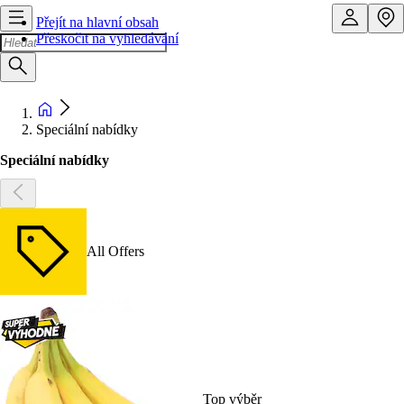
Přejít na hlavní obsah
Přeskočit na vyhledávání
Speciální nabídky
Speciální nabídky
All Offers
Top výběr