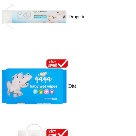
Drogerie
Dítě