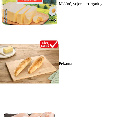
Mléčné, vejce a margaríny
Pekárna