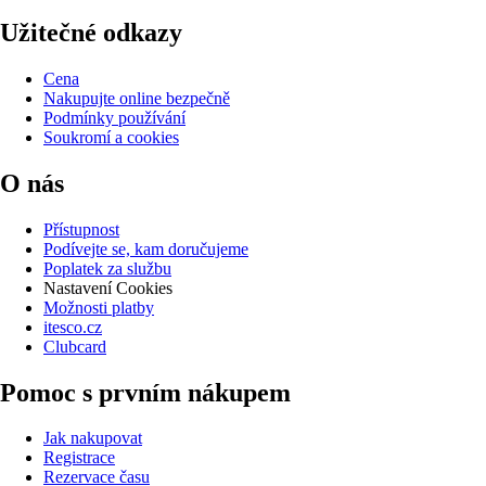
Užitečné odkazy
Cena
Nakupujte online bezpečně
Podmínky používání
Soukromí a cookies
O nás
Přístupnost
Podívejte se, kam doručujeme
Poplatek za službu
Nastavení Cookies
Možnosti platby
itesco.cz
Clubcard
Pomoc s prvním nákupem
Jak nakupovat
Registrace
Rezervace času