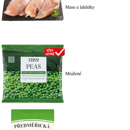
Maso a lahůdky
Mražené