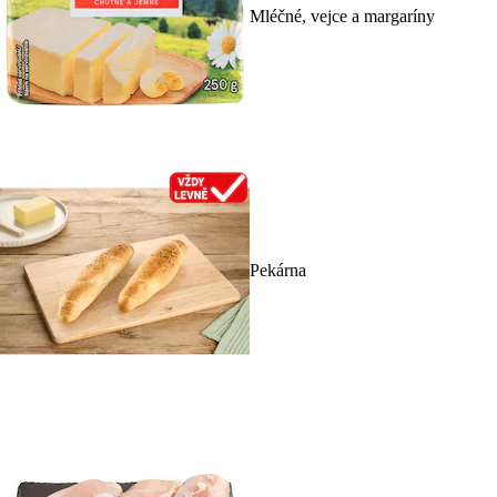
Mléčné, vejce a margaríny
Pekárna