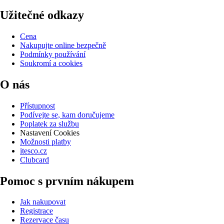
Užitečné odkazy
Cena
Nakupujte online bezpečně
Podmínky používání
Soukromí a cookies
O nás
Přístupnost
Podívejte se, kam doručujeme
Poplatek za službu
Nastavení Cookies
Možnosti platby
itesco.cz
Clubcard
Pomoc s prvním nákupem
Jak nakupovat
Registrace
Rezervace času