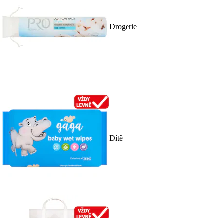
Drogerie
Dítě