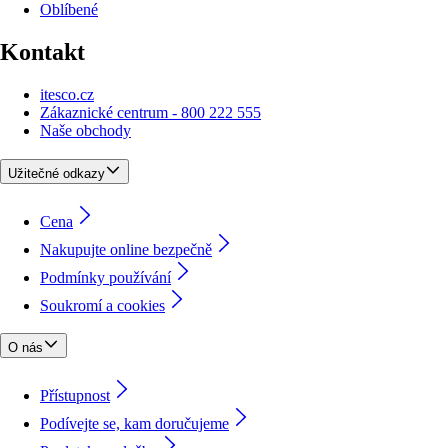
Oblíbené
Kontakt
itesco.cz
Zákaznické centrum - 800 222 555
Naše obchody
Užitečné odkazy
Cena
Nakupujte online bezpečně
Podmínky používání
Soukromí a cookies
O nás
Přístupnost
Podívejte se, kam doručujeme