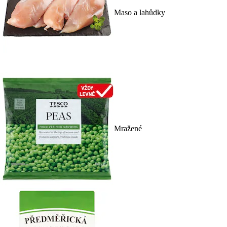
Maso a lahůdky
Mražené