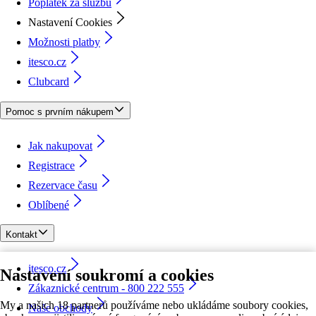
Poplatek za službu
Nastavení Cookies
Možnosti platby
itesco.cz
Clubcard
Pomoc s prvním nákupem
Jak nakupovat
Registrace
Rezervace času
Oblíbené
Kontakt
itesco.cz
Nastavení soukromí a cookies
Zákaznické centrum - 800 222 555
My a našich 18 partnerů používáme nebo ukládáme soubory cookies,
Naše obchody