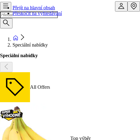
Přejít na hlavní obsah
Přeskočit na vyhledávání
Speciální nabídky
Speciální nabídky
All Offers
Top výběr