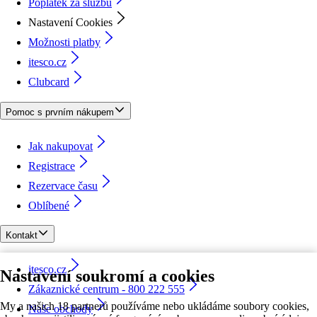
Poplatek za službu
Nastavení Cookies
Možnosti platby
itesco.cz
Clubcard
Pomoc s prvním nákupem
Jak nakupovat
Registrace
Rezervace času
Oblíbené
Kontakt
itesco.cz
Nastavení soukromí a cookies
Zákaznické centrum - 800 222 555
My a našich 18 partnerů používáme nebo ukládáme soubory cookies,
Naše obchody