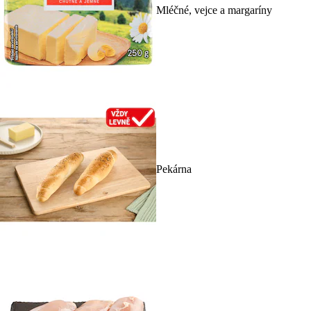
Mléčné, vejce a margaríny
Pekárna