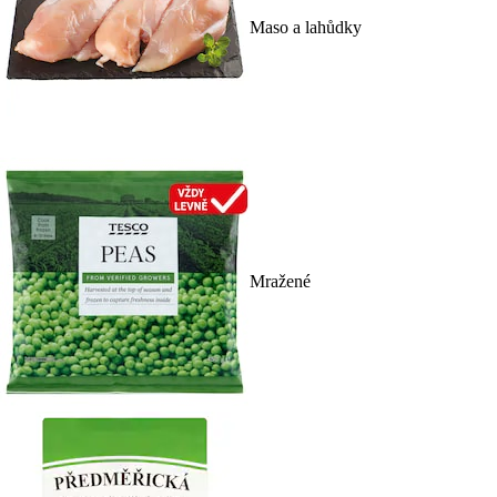
Maso a lahůdky
Mražené