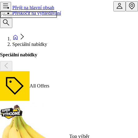
Přejít na hlavní obsah
Přeskočit na vyhledávání
Speciální nabídky
Speciální nabídky
All Offers
Top výběr