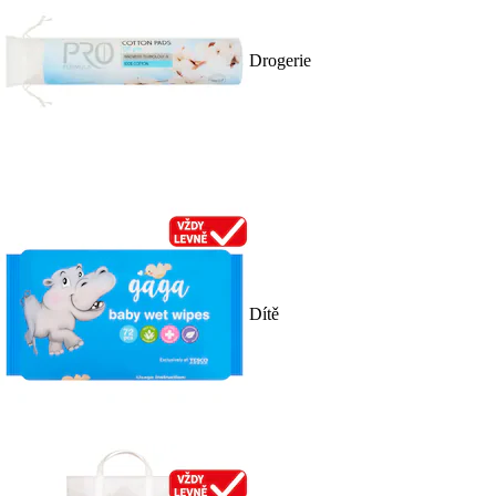
Drogerie
Dítě