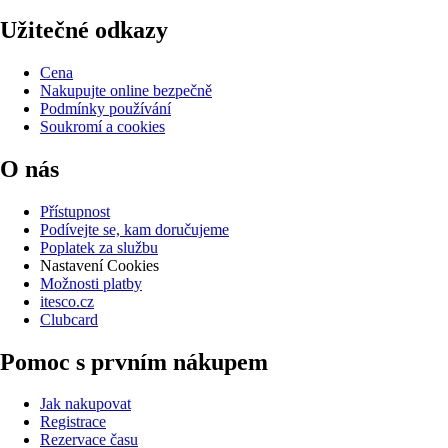
Užitečné odkazy
Cena
Nakupujte online bezpečně
Podmínky používání
Soukromí a cookies
O nás
Přístupnost
Podívejte se, kam doručujeme
Poplatek za službu
Nastavení Cookies
Možnosti platby
itesco.cz
Clubcard
Pomoc s prvním nákupem
Jak nakupovat
Registrace
Rezervace času