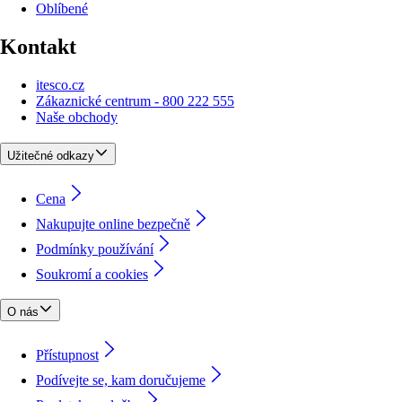
Oblíbené
Kontakt
itesco.cz
Zákaznické centrum - 800 222 555
Naše obchody
Užitečné odkazy
Cena
Nakupujte online bezpečně
Podmínky používání
Soukromí a cookies
O nás
Přístupnost
Podívejte se, kam doručujeme