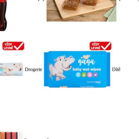
Drogerie
Dítě