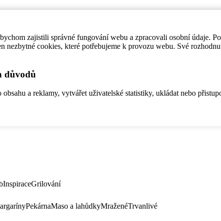
ychom zajistili správné fungování webu a zpracovali osobní údaje. P
en nezbytné cookies, které potřebujeme k provozu webu. Své rozhodnu
ch důvodů
bsahu a reklamy, vytvářet uživatelské statistiky, ukládat nebo přistup
b
Inspirace
Grilování
argaríny
Pekárna
Maso a lahůdky
Mražené
Trvanlivé