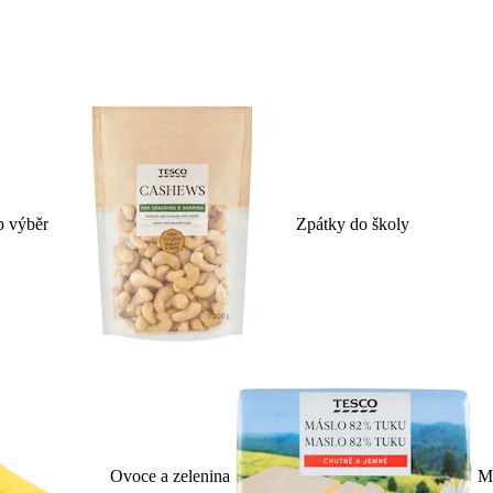
p výběr
Zpátky do školy
Ovoce a zelenina
Ml