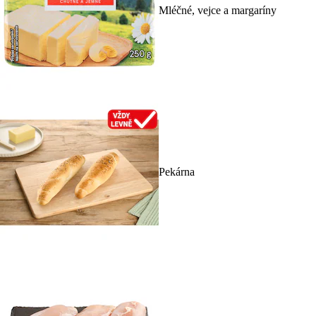
Mléčné, vejce a margaríny
Pekárna