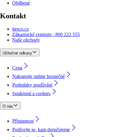
Oblíbené
Kontakt
itesco.cz
Zákaznické centrum - 800 222 555
Naše obchody
Užitečné odkazy
Cena
Nakupujte online bezpečně
Podmínky používání
Soukromí a cookies
O nás
Přístupnost
Podívejte se, kam doručujeme