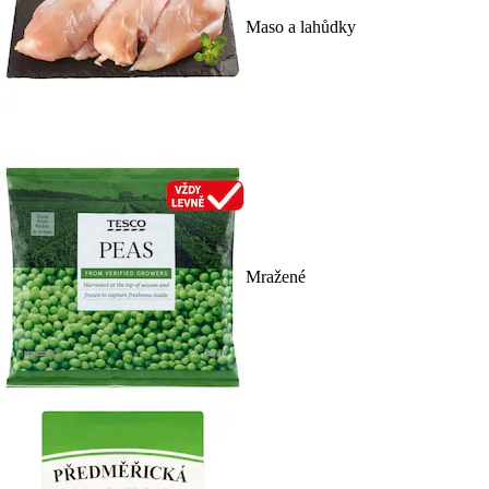
Maso a lahůdky
Mražené