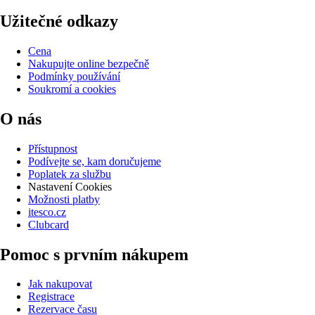
Užitečné odkazy
Cena
Nakupujte online bezpečně
Podmínky používání
Soukromí a cookies
O nás
Přístupnost
Podívejte se, kam doručujeme
Poplatek za službu
Nastavení Cookies
Možnosti platby
itesco.cz
Clubcard
Pomoc s prvním nákupem
Jak nakupovat
Registrace
Rezervace času