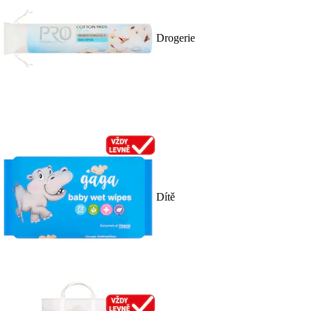
Drogerie
Dítě