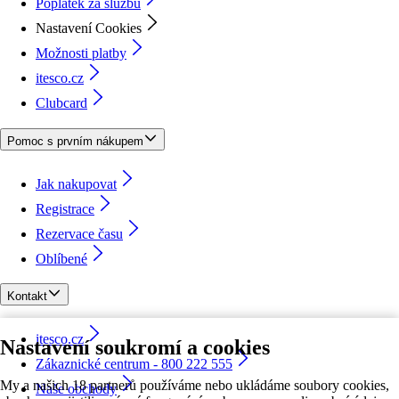
Poplatek za službu
Nastavení Cookies
Možnosti platby
itesco.cz
Clubcard
Pomoc s prvním nákupem
Jak nakupovat
Registrace
Rezervace času
Oblíbené
Kontakt
itesco.cz
Nastavení soukromí a cookies
Zákaznické centrum - 800 222 555
My a našich 18 partnerů používáme nebo ukládáme soubory cookies,
Naše obchody