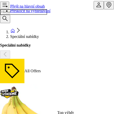
Přejít na hlavní obsah
Přeskočit na vyhledávání
Speciální nabídky
Speciální nabídky
All Offers
Top výběr