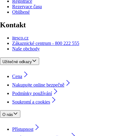
Registrace
Rezervace času
Oblíbené
Kontakt
itesco.cz
Zákaznické centrum - 800 222 555
Naše obchody
Užitečné odkazy
Cena
Nakupujte online bezpečně
Podmínky používání
Soukromí a cookies
O nás
Přístupnost