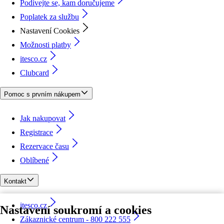
Podívejte se, kam doručujeme
Poplatek za službu
Nastavení Cookies
Možnosti platby
itesco.cz
Clubcard
Pomoc s prvním nákupem
Jak nakupovat
Registrace
Rezervace času
Oblíbené
Kontakt
itesco.cz
Nastavení soukromí a cookies
Zákaznické centrum - 800 222 555