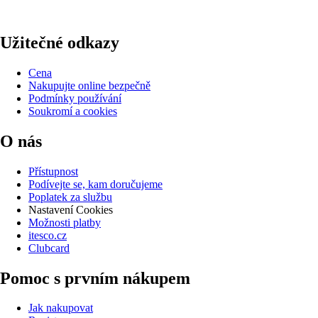
Užitečné odkazy
Cena
Nakupujte online bezpečně
Podmínky používání
Soukromí a cookies
O nás
Přístupnost
Podívejte se, kam doručujeme
Poplatek za službu
Nastavení Cookies
Možnosti platby
itesco.cz
Clubcard
Pomoc s prvním nákupem
Jak nakupovat