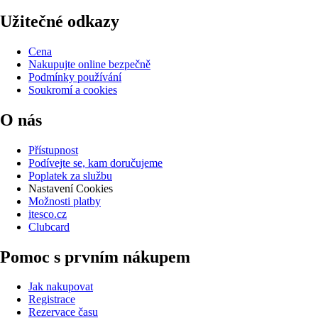
Užitečné odkazy
Cena
Nakupujte online bezpečně
Podmínky používání
Soukromí a cookies
O nás
Přístupnost
Podívejte se, kam doručujeme
Poplatek za službu
Nastavení Cookies
Možnosti platby
itesco.cz
Clubcard
Pomoc s prvním nákupem
Jak nakupovat
Registrace
Rezervace času