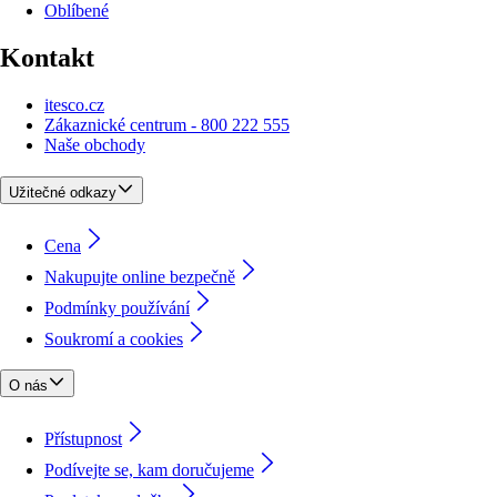
Oblíbené
Kontakt
itesco.cz
Zákaznické centrum - 800 222 555
Naše obchody
Užitečné odkazy
Cena
Nakupujte online bezpečně
Podmínky používání
Soukromí a cookies
O nás
Přístupnost
Podívejte se, kam doručujeme