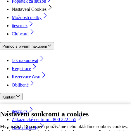
Poplatek za službu
Nastavení Cookies
Možnosti platby
itesco.cz
Clubcard
Pomoc s prvním nákupem
Jak nakupovat
Registrace
Rezervace času
Oblíbené
Kontakt
itesco.cz
Nastavení soukromí a cookies
Zákaznické centrum - 800 222 555
My a našich 18 partnerů používáme nebo ukládáme soubory cookies,
Naše obchody