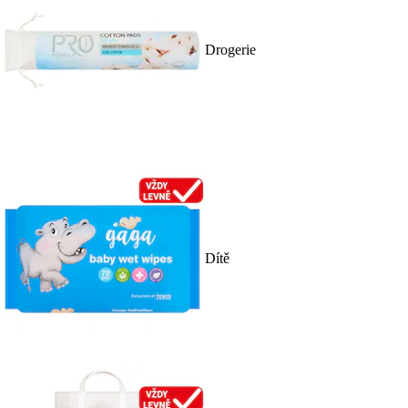
Drogerie
Dítě