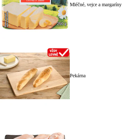
Mléčné, vejce a margaríny
Pekárna