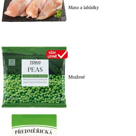
Maso a lahůdky
Mražené