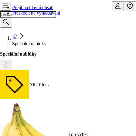
Přejít na hlavní obsah
Přeskočit na vyhledávání
Speciální nabídky
Speciální nabídky
All Offers
Top výběr