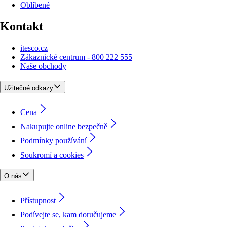
Oblíbené
Kontakt
itesco.cz
Zákaznické centrum - 800 222 555
Naše obchody
Užitečné odkazy
Cena
Nakupujte online bezpečně
Podmínky používání
Soukromí a cookies
O nás
Přístupnost
Podívejte se, kam doručujeme