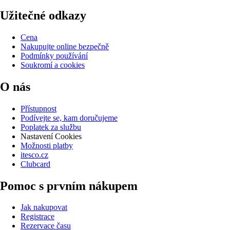
Užitečné odkazy
Cena
Nakupujte online bezpečně
Podmínky používání
Soukromí a cookies
O nás
Přístupnost
Podívejte se, kam doručujeme
Poplatek za službu
Nastavení Cookies
Možnosti platby
itesco.cz
Clubcard
Pomoc s prvním nákupem
Jak nakupovat
Registrace
Rezervace času