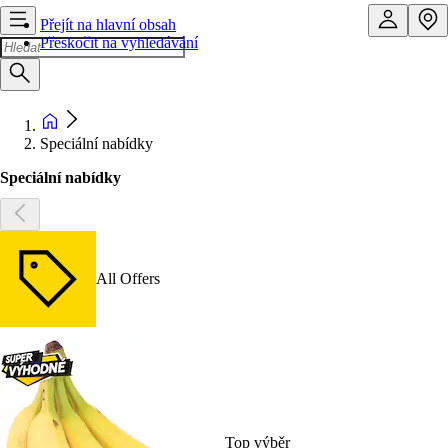
Přejít na hlavní obsah
Přeskočit na vyhledávání
Speciální nabídky
Speciální nabídky
All Offers
Top výběr