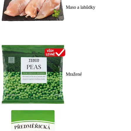
Maso a lahůdky
Mražené