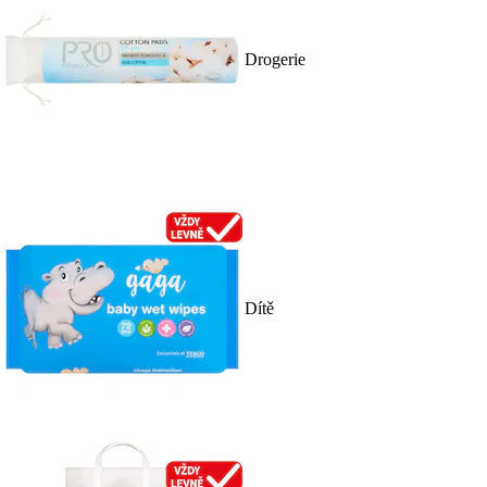
Drogerie
Dítě