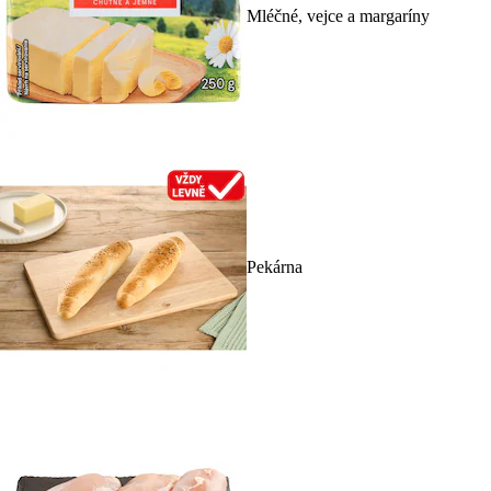
Mléčné, vejce a margaríny
Pekárna