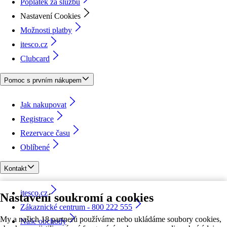
Poplatek za službu
Nastavení Cookies
Možnosti platby
itesco.cz
Clubcard
Pomoc s prvním nákupem
Jak nakupovat
Registrace
Rezervace času
Oblíbené
Kontakt
itesco.cz
Nastavení soukromí a cookies
Zákaznické centrum - 800 222 555
My a našich 18 partnerů používáme nebo ukládáme soubory cookies,
Naše obchody