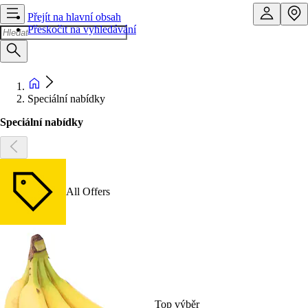
Přejít na hlavní obsah
Přeskočit na vyhledávání
Speciální nabídky
Speciální nabídky
All Offers
Top výběr