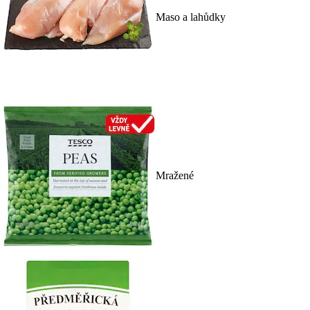
Maso a lahůdky
Mražené