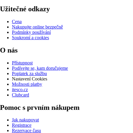
Užitečné odkazy
Cena
Nakupujte online bezpečně
Podmínky používání
Soukromí a cookies
O nás
Přístupnost
Podívejte se, kam doručujeme
Poplatek za službu
Nastavení Cookies
Možnosti platby
itesco.cz
Clubcard
Pomoc s prvním nákupem
Jak nakupovat
Registrace
Rezervace času