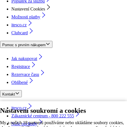
Poplatek za službu
Nastavení Cookies
Možnosti platby
itesco.cz
Clubcard
Pomoc s prvním nákupem
Jak nakupovat
Registrace
Rezervace času
Oblíbené
Kontakt
itesco.cz
Nastavení soukromí a cookies
Zákaznické centrum - 800 222 555
My a našich 18 partnerů používáme nebo ukládáme soubory cookies,
Naše obchody