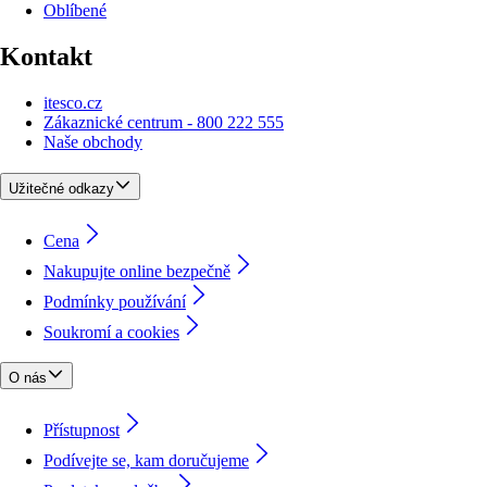
Oblíbené
Kontakt
itesco.cz
Zákaznické centrum - 800 222 555
Naše obchody
Užitečné odkazy
Cena
Nakupujte online bezpečně
Podmínky používání
Soukromí a cookies
O nás
Přístupnost
Podívejte se, kam doručujeme