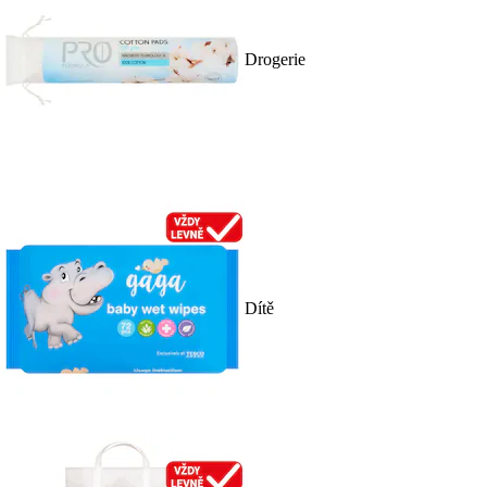
Drogerie
Dítě