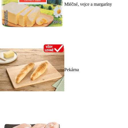
Mléčné, vejce a margaríny
Pekárna