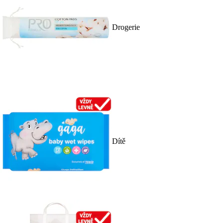
Drogerie
Dítě