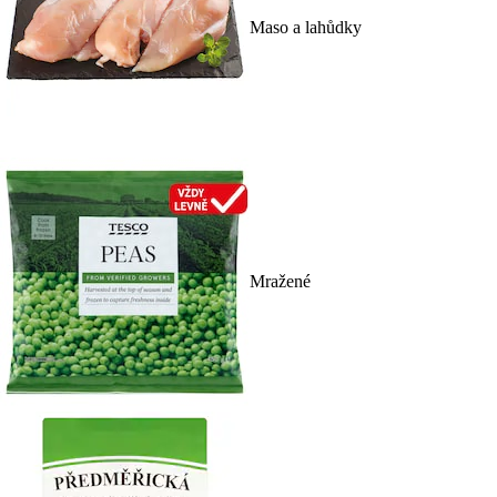
Maso a lahůdky
Mražené