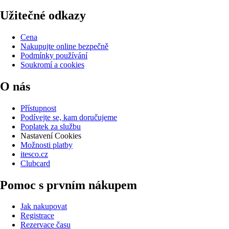
Užitečné odkazy
Cena
Nakupujte online bezpečně
Podmínky používání
Soukromí a cookies
O nás
Přístupnost
Podívejte se, kam doručujeme
Poplatek za službu
Nastavení Cookies
Možnosti platby
itesco.cz
Clubcard
Pomoc s prvním nákupem
Jak nakupovat
Registrace
Rezervace času