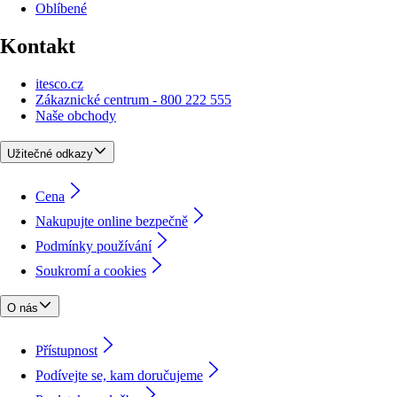
Oblíbené
Kontakt
itesco.cz
Zákaznické centrum - 800 222 555
Naše obchody
Užitečné odkazy
Cena
Nakupujte online bezpečně
Podmínky používání
Soukromí a cookies
O nás
Přístupnost
Podívejte se, kam doručujeme