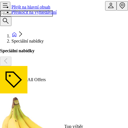
Přejít na hlavní obsah
Přeskočit na vyhledávání
Speciální nabídky
Speciální nabídky
All Offers
Top výběr