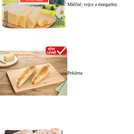
Mléčné, vejce a margaríny
Pekárna