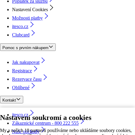
Poplatek za službu
Nastavení Cookies
Možnosti platby
itesco.cz
Clubcard
Pomoc s prvním nákupem
Jak nakupovat
Registrace
Rezervace času
Oblíbené
Kontakt
itesco.cz
Nastavení soukromí a cookies
Zákaznické centrum - 800 222 555
My a našich 18 partnerů používáme nebo ukládáme soubory cookies,
Naše obchody