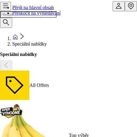
Přejít na hlavní obsah
Přeskočit na vyhledávání
Speciální nabídky
Speciální nabídky
All Offers
Top výběr