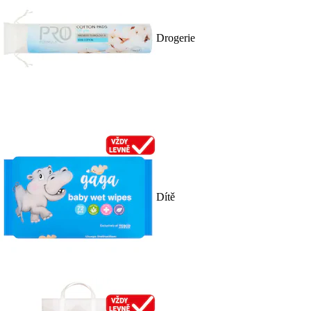
Drogerie
Dítě