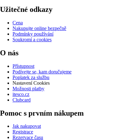
Užitečné odkazy
Cena
Nakupujte online bezpečně
Podmínky používání
Soukromí a cookies
O nás
Přístupnost
Podívejte se, kam doručujeme
Poplatek za službu
Nastavení Cookies
Možnosti platby
itesco.cz
Clubcard
Pomoc s prvním nákupem
Jak nakupovat
Registrace
Rezervace času