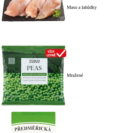
Maso a lahůdky
Mražené