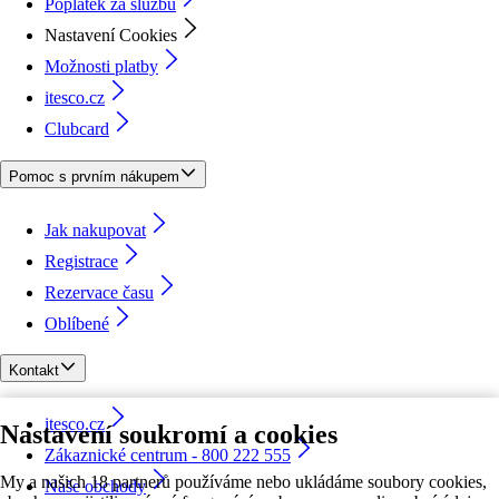
Poplatek za službu
Nastavení Cookies
Možnosti platby
itesco.cz
Clubcard
Pomoc s prvním nákupem
Jak nakupovat
Registrace
Rezervace času
Oblíbené
Kontakt
itesco.cz
Nastavení soukromí a cookies
Zákaznické centrum - 800 222 555
My a našich 18 partnerů používáme nebo ukládáme soubory cookies,
Naše obchody