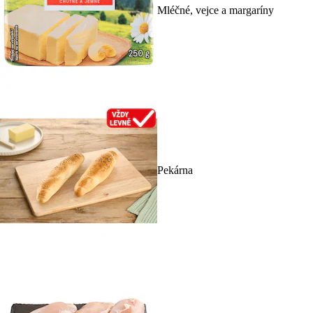
Mléčné, vejce a margaríny
Pekárna