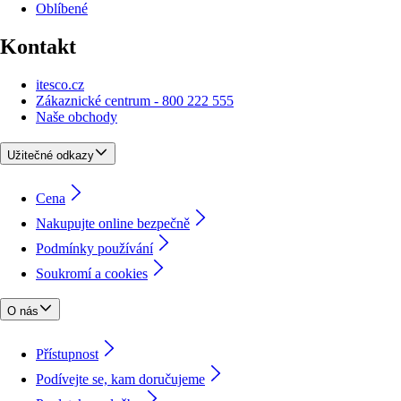
Oblíbené
Kontakt
itesco.cz
Zákaznické centrum - 800 222 555
Naše obchody
Užitečné odkazy
Cena
Nakupujte online bezpečně
Podmínky používání
Soukromí a cookies
O nás
Přístupnost
Podívejte se, kam doručujeme