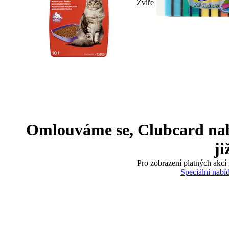
Zvíře
Omlouváme se, Clubcard nabíd
ji
Pro zobrazení platných akcí 
Speciální nabí