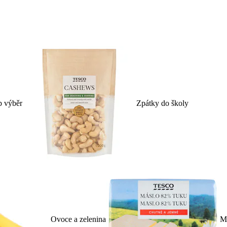
p výběr
Zpátky do školy
Ovoce a zelenina
Ml