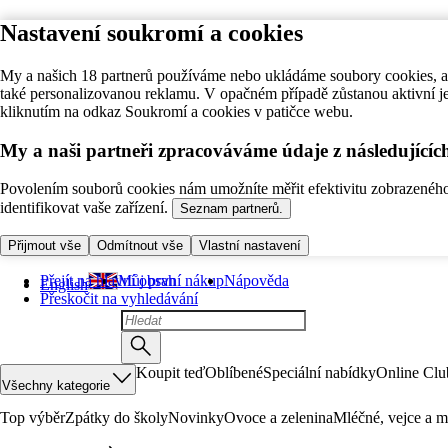
Nastavení soukromí a cookies
My a našich 18 partnerů používáme nebo ukládáme soubory cookies, ab
také personalizovanou reklamu. V opačném případě zůstanou aktivní j
kliknutím na odkaz Soukromí a cookies v patičce webu.
My a naši partneři zpracováváme údaje z následující
Povolením souborů cookies nám umožníte měřit efektivitu zobrazeného o
identifikovat vaše zařízení.
Seznam partnerů.
Přijmout vše
Odmítnout vše
Vlastní nastavení
Přejít na hlavní obsah
Můj první nákup
Nápověda
English
Přeskočit na vyhledávání
Koupit teď
Oblíbené
Speciální nabídky
Online Clu
Všechny kategorie
Top výběr
Zpátky do školy
Novinky
Ovoce a zelenina
Mléčné, vejce a m