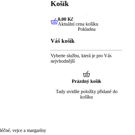
Košík
0,00 Kč
Aktuální cena košíku
0,00 Kč
Aktuální cena košíku
Pokladna
Váš košík
Vyberte službu, která je pro Vás
nejvhodnější
Prázdný košík
Tady uvidíte položky přidané do
košíku
éčné, vejce a margaríny