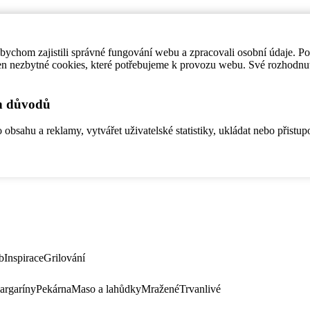
ychom zajistili správné fungování webu a zpracovali osobní údaje. P
en nezbytné cookies, které potřebujeme k provozu webu. Své rozhodnu
ch důvodů
bsahu a reklamy, vytvářet uživatelské statistiky, ukládat nebo přistup
b
Inspirace
Grilování
argaríny
Pekárna
Maso a lahůdky
Mražené
Trvanlivé