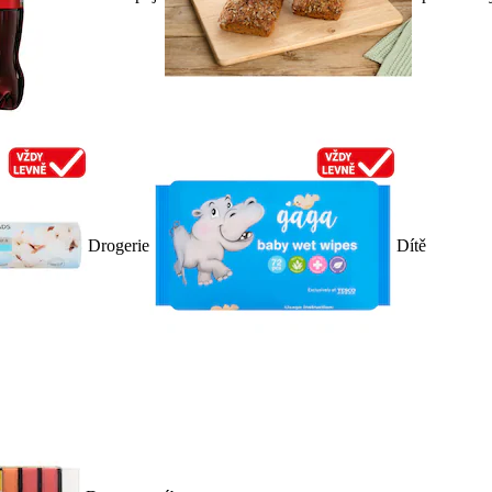
Drogerie
Dítě