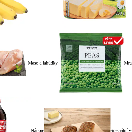
Maso a lahůdky
Mra
Nápoje
Speciální v