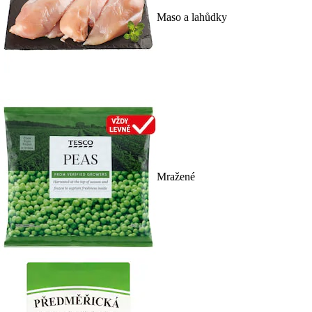
Maso a lahůdky
Mražené