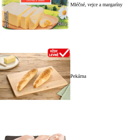
Mléčné, vejce a margaríny
Pekárna