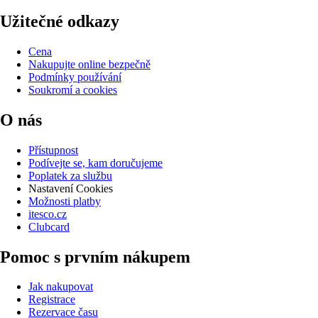
Užitečné odkazy
Cena
Nakupujte online bezpečně
Podmínky používání
Soukromí a cookies
O nás
Přístupnost
Podívejte se, kam doručujeme
Poplatek za službu
Nastavení Cookies
Možnosti platby
itesco.cz
Clubcard
Pomoc s prvním nákupem
Jak nakupovat
Registrace
Rezervace času