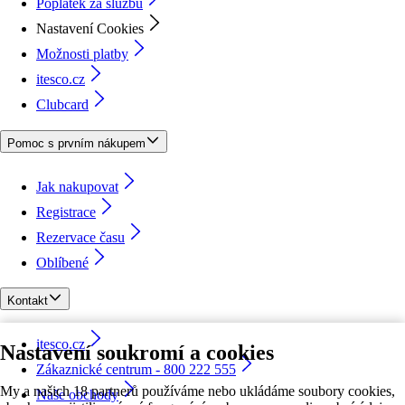
Poplatek za službu
Nastavení Cookies
Možnosti platby
itesco.cz
Clubcard
Pomoc s prvním nákupem
Jak nakupovat
Registrace
Rezervace času
Oblíbené
Kontakt
itesco.cz
Nastavení soukromí a cookies
Zákaznické centrum - 800 222 555
My a našich 18 partnerů používáme nebo ukládáme soubory cookies,
Naše obchody