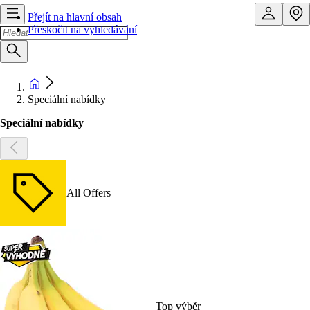
Přejít na hlavní obsah
Přeskočit na vyhledávání
Speciální nabídky
Speciální nabídky
All Offers
Top výběr