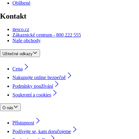
Oblíbené
Kontakt
itesco.cz
Zákaznické centrum - 800 222 555
Naše obchody
Užitečné odkazy
Cena
Nakupujte online bezpečně
Podmínky používání
Soukromí a cookies
O nás
Přístupnost
Podívejte se, kam doručujeme