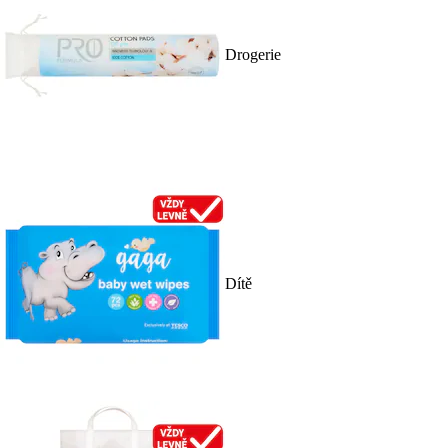
Drogerie
Dítě