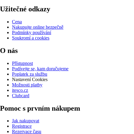
Užitečné odkazy
Cena
Nakupujte online bezpečně
Podmínky používání
Soukromí a cookies
O nás
Přístupnost
Podívejte se, kam doručujeme
Poplatek za službu
Nastavení Cookies
Možnosti platby
itesco.cz
Clubcard
Pomoc s prvním nákupem
Jak nakupovat
Registrace
Rezervace času