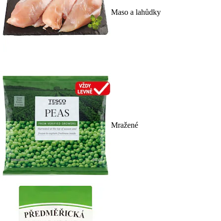
Maso a lahůdky
Mražené