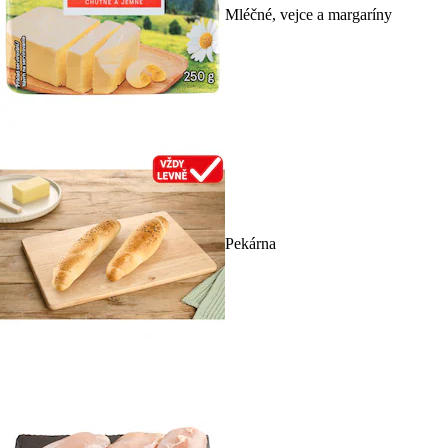
Mléčné, vejce a margaríny
Pekárna