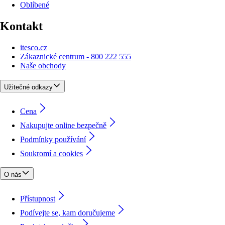
Oblíbené
Kontakt
itesco.cz
Zákaznické centrum - 800 222 555
Naše obchody
Užitečné odkazy
Cena
Nakupujte online bezpečně
Podmínky používání
Soukromí a cookies
O nás
Přístupnost
Podívejte se, kam doručujeme