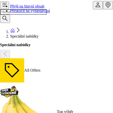
Přejít na hlavní obsah
Přeskočit na vyhledávání
Speciální nabídky
Speciální nabídky
All Offers
Top výběr