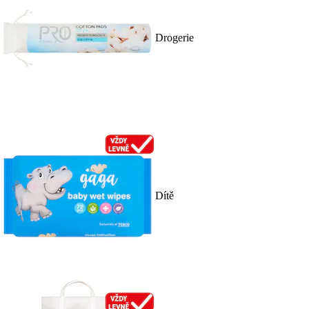
Drogerie
Dítě