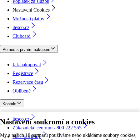
Poplatek za službu
Nastavení Cookies
Možnosti platby
itesco.cz
Clubcard
Pomoc s prvním nákupem
Jak nakupovat
Registrace
Rezervace času
Oblíbené
Kontakt
itesco.cz
Nastavení soukromí a cookies
Zákaznické centrum - 800 222 555
My a našich 18 partnerů používáme nebo ukládáme soubory cookies,
Naše obchody