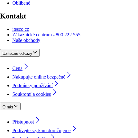
Oblíbené
Kontakt
itesco.cz
Zákaznické centrum - 800 222 555
Naše obchody
Užitečné odkazy
Cena
Nakupujte online bezpečně
Podmínky používání
Soukromí a cookies
O nás
Přístupnost
Podívejte se, kam doručujeme