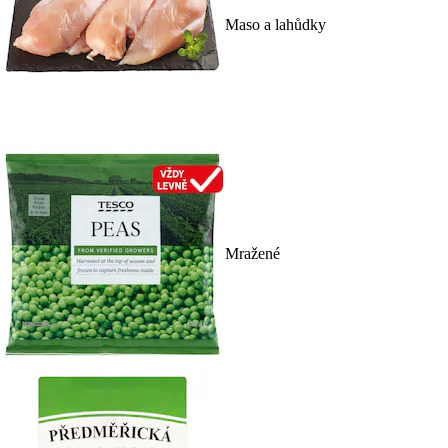
Maso a lahůdky
Mražené