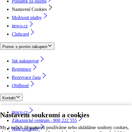
Poplatek za službu
Nastavení Cookies
Možnosti platby
itesco.cz
Clubcard
Pomoc s prvním nákupem
Jak nakupovat
Registrace
Rezervace času
Oblíbené
Kontakt
itesco.cz
Nastavení soukromí a cookies
Zákaznické centrum - 800 222 555
My a našich 18 partnerů používáme nebo ukládáme soubory cookies,
Naše obchody