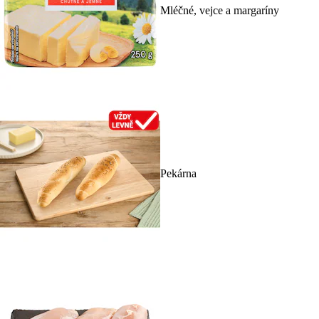
Mléčné, vejce a margaríny
Pekárna