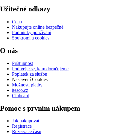
Užitečné odkazy
Cena
Nakupujte online bezpečně
Podmínky používání
Soukromí a cookies
O nás
Přístupnost
Podívejte se, kam doručujeme
Poplatek za službu
Nastavení Cookies
Možnosti platby
itesco.cz
Clubcard
Pomoc s prvním nákupem
Jak nakupovat
Registrace
Rezervace času