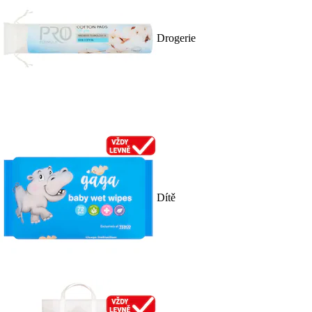
Drogerie
Dítě