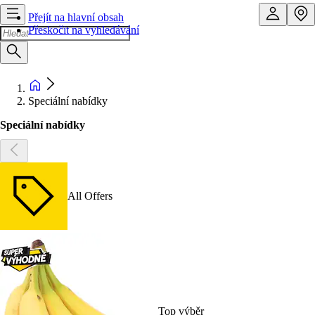
Přejít na hlavní obsah
Přeskočit na vyhledávání
Speciální nabídky
Speciální nabídky
All Offers
Top výběr