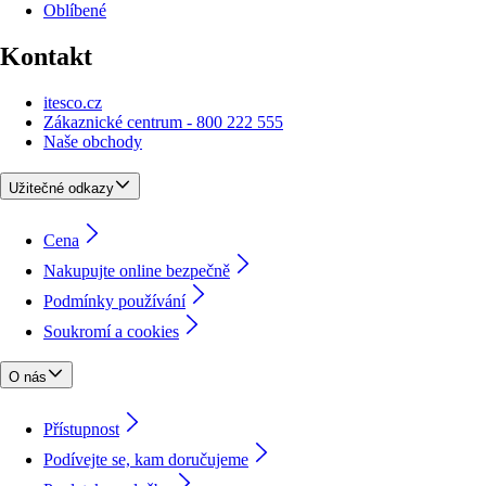
Oblíbené
Kontakt
itesco.cz
Zákaznické centrum - 800 222 555
Naše obchody
Užitečné odkazy
Cena
Nakupujte online bezpečně
Podmínky používání
Soukromí a cookies
O nás
Přístupnost
Podívejte se, kam doručujeme