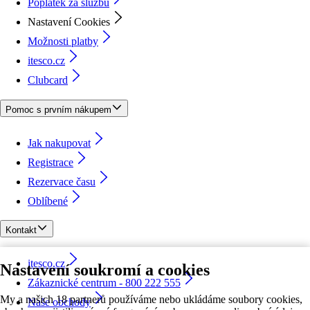
Poplatek za službu
Nastavení Cookies
Možnosti platby
itesco.cz
Clubcard
Pomoc s prvním nákupem
Jak nakupovat
Registrace
Rezervace času
Oblíbené
Kontakt
itesco.cz
Nastavení soukromí a cookies
Zákaznické centrum - 800 222 555
My a našich 18 partnerů používáme nebo ukládáme soubory cookies,
Naše obchody