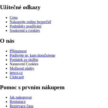
Užitečné odkazy
Cena
Nakupujte online bezpečně
Podmínky používání
Soukromí a cookies
O nás
Přístupnost
Podívejte se, kam doručujeme
Poplatek za službu
Nastavení Cookies
Možnosti platby
itesco.cz
Clubcard
Pomoc s prvním nákupem
Jak nakupovat
Registrace
Rezervace času