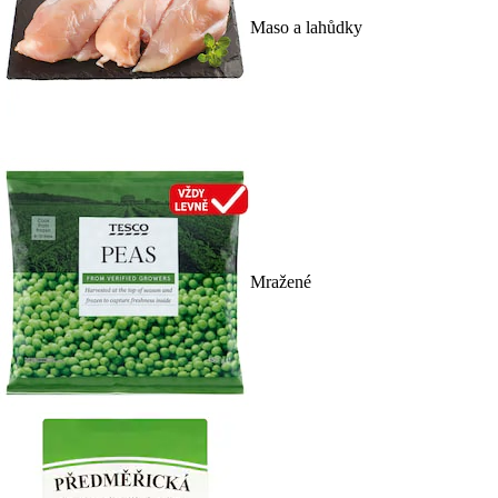
Maso a lahůdky
Mražené