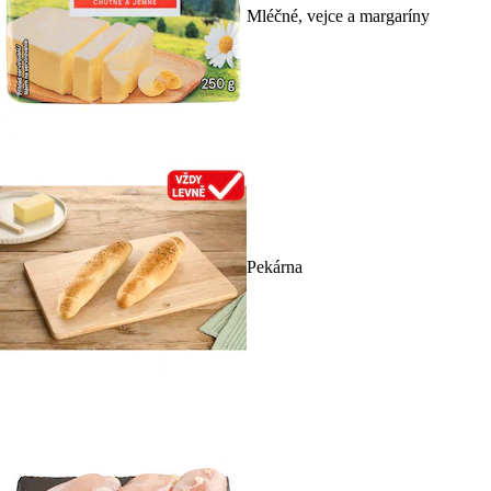
Mléčné, vejce a margaríny
Pekárna