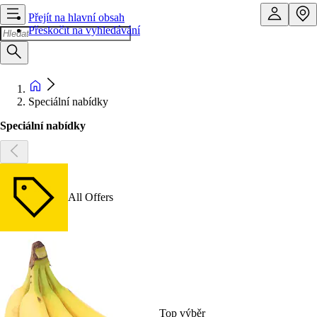
Přejít na hlavní obsah
Přeskočit na vyhledávání
Speciální nabídky
Speciální nabídky
All Offers
Top výběr