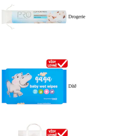
Drogerie
Dítě