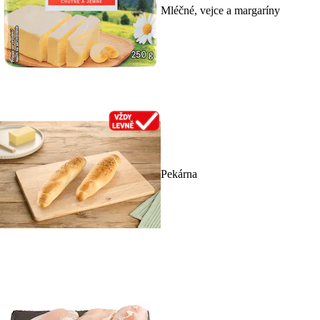
Mléčné, vejce a margaríny
Pekárna