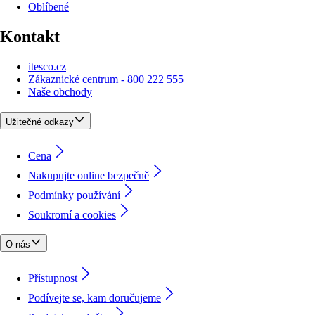
Oblíbené
Kontakt
itesco.cz
Zákaznické centrum - 800 222 555
Naše obchody
Užitečné odkazy
Cena
Nakupujte online bezpečně
Podmínky používání
Soukromí a cookies
O nás
Přístupnost
Podívejte se, kam doručujeme