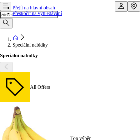
Přejít na hlavní obsah
Přeskočit na vyhledávání
Speciální nabídky
Speciální nabídky
All Offers
Top výběr