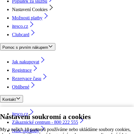
Poplatek za službu
Nastavení Cookies
Možnosti platby
itesco.cz
Clubcard
Pomoc s prvním nákupem
Jak nakupovat
Registrace
Rezervace času
Oblíbené
Kontakt
itesco.cz
Nastavení soukromí a cookies
Zákaznické centrum - 800 222 555
My a našich 18 partnerů používáme nebo ukládáme soubory cookies,
Naše obchody