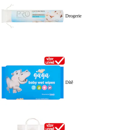
Drogerie
Dítě