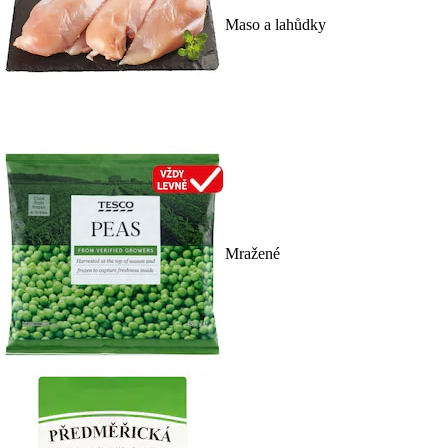
Maso a lahůdky
Mražené