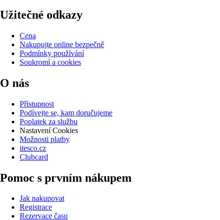
Užitečné odkazy
Cena
Nakupujte online bezpečně
Podmínky používání
Soukromí a cookies
O nás
Přístupnost
Podívejte se, kam doručujeme
Poplatek za službu
Nastavení Cookies
Možnosti platby
itesco.cz
Clubcard
Pomoc s prvním nákupem
Jak nakupovat
Registrace
Rezervace času