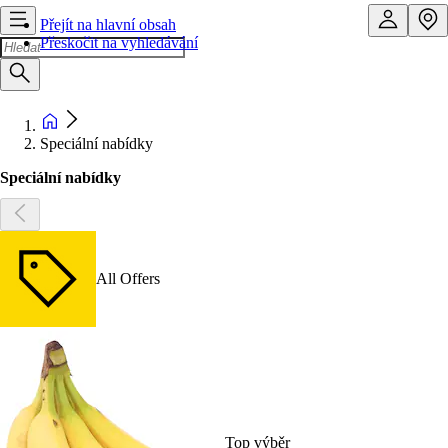
Přejít na hlavní obsah
Přeskočit na vyhledávání
Speciální nabídky
Speciální nabídky
All Offers
Top výběr