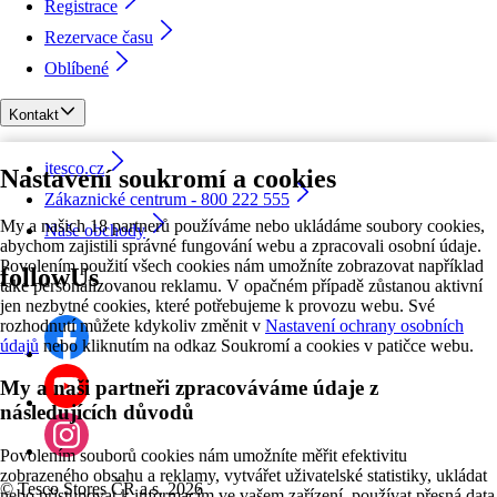
Registrace
Rezervace času
Oblíbené
Kontakt
itesco.cz
Nastavení soukromí a cookies
Zákaznické centrum - 800 222 555
My a našich 18 partnerů používáme nebo ukládáme soubory cookies,
Naše obchody
abychom zajistili správné fungování webu a zpracovali osobní údaje.
Povolením použití všech cookies nám umožníte zobrazovat například
followUs
také personalizovanou reklamu. V opačném případě zůstanou aktivní
jen nezbytné cookies, které potřebujeme k provozu webu. Své
rozhodnutí můžete kdykoliv změnit v
Nastavení ochrany osobních
údajů
nebo kliknutím na odkaz Soukromí a cookies v patičce webu.
My a naši partneři zpracováváme údaje z
následujících důvodů
Povolením souborů cookies nám umožníte měřit efektivitu
zobrazeného obsahu a reklamy, vytvářet uživatelské statistiky, ukládat
©
Tesco Stores ČR a.s. 2026
nebo přistupovat k informacím ve vašem zařízení, používat přesná data