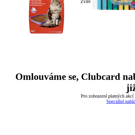
Zvíře
Omlouváme se, Clubcard nabíd
ji
Pro zobrazení platných akcí 
Speciální nabí