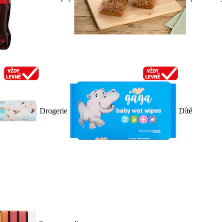
Drogerie
Dítě