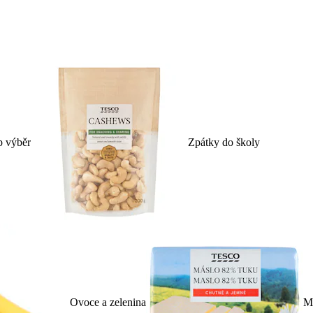
p výběr
Zpátky do školy
Ovoce a zelenina
Ml