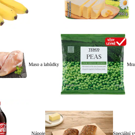
Maso a lahůdky
Mra
Nápoje
Speciální v