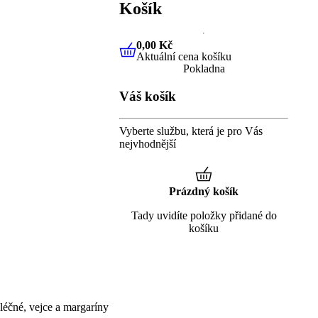
Košík
0,00 Kč
Aktuální cena košíku
0,00 Kč
Aktuální cena košíku
Pokladna
Váš košík
Vyberte službu, která je pro Vás
nejvhodnější
Prázdný košík
Tady uvidíte položky přidané do
košíku
éčné, vejce a margaríny