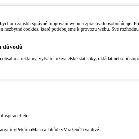
ychom zajistili správné fungování webu a zpracovali osobní údaje. P
en nezbytné cookies, které potřebujeme k provozu webu. Své rozhodnu
ch důvodů
bsahu a reklamy, vytvářet uživatelské statistiky, ukládat nebo přistup
b
Inspirace
Léto
argaríny
Pekárna
Maso a lahůdky
Mražené
Trvanlivé