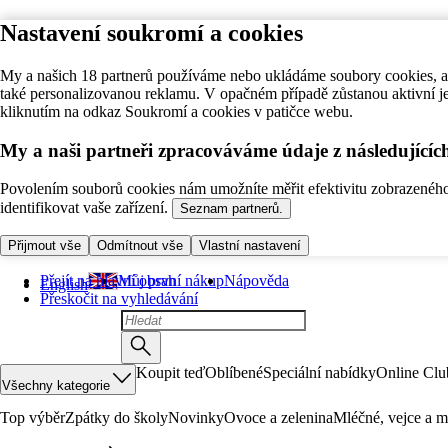
Nastavení soukromí a cookies
My a našich 18 partnerů používáme nebo ukládáme soubory cookies, ab
také personalizovanou reklamu. V opačném případě zůstanou aktivní j
kliknutím na odkaz Soukromí a cookies v patičce webu.
My a naši partneři zpracováváme údaje z následující
Povolením souborů cookies nám umožníte měřit efektivitu zobrazeného o
identifikovat vaše zařízení.
Seznam partnerů.
Přijmout vše
Odmítnout vše
Vlastní nastavení
Přejít na hlavní obsah
Můj první nákup
Nápověda
English
Přeskočit na vyhledávání
Koupit teď
Oblíbené
Speciální nabídky
Online Clu
Všechny kategorie
Top výběr
Zpátky do školy
Novinky
Ovoce a zelenina
Mléčné, vejce a m