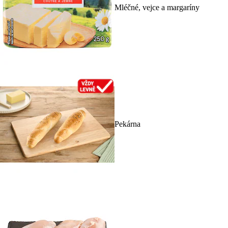
Mléčné, vejce a margaríny
Pekárna