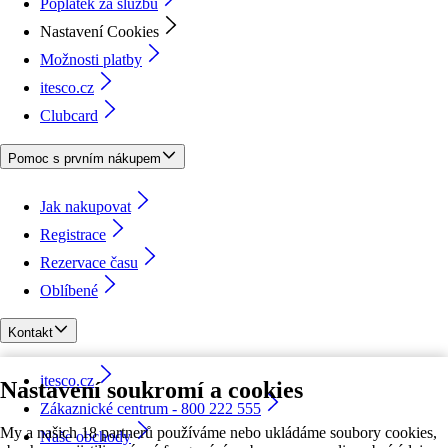
Poplatek za službu
Nastavení Cookies
Možnosti platby
itesco.cz
Clubcard
Pomoc s prvním nákupem
Jak nakupovat
Registrace
Rezervace času
Oblíbené
Kontakt
itesco.cz
Nastavení soukromí a cookies
Zákaznické centrum - 800 222 555
My a našich 18 partnerů používáme nebo ukládáme soubory cookies,
Naše obchody