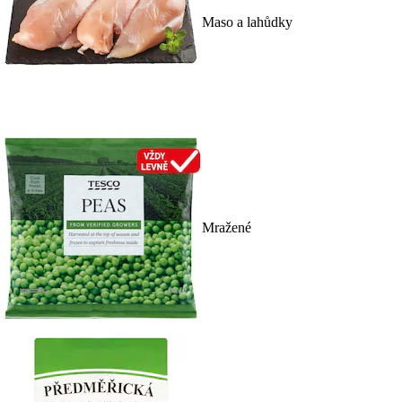
Maso a lahůdky
Mražené