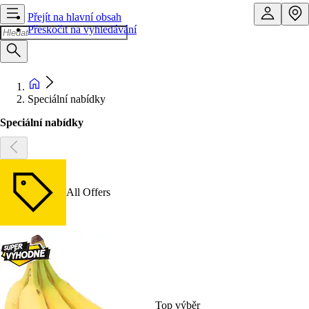
Přejít na hlavní obsah
Přeskočit na vyhledávání
Speciální nabídky
Speciální nabídky
All Offers
Top výběr