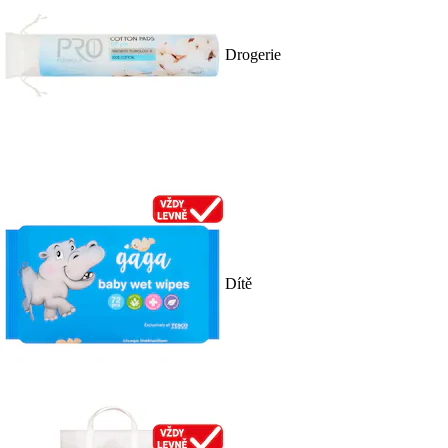
Drogerie
Dítě