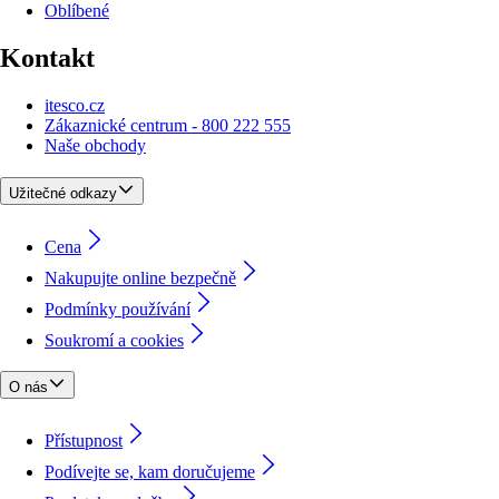
Oblíbené
Kontakt
itesco.cz
Zákaznické centrum - 800 222 555
Naše obchody
Užitečné odkazy
Cena
Nakupujte online bezpečně
Podmínky používání
Soukromí a cookies
O nás
Přístupnost
Podívejte se, kam doručujeme