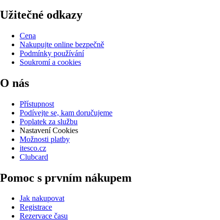
Užitečné odkazy
Cena
Nakupujte online bezpečně
Podmínky používání
Soukromí a cookies
O nás
Přístupnost
Podívejte se, kam doručujeme
Poplatek za službu
Nastavení Cookies
Možnosti platby
itesco.cz
Clubcard
Pomoc s prvním nákupem
Jak nakupovat
Registrace
Rezervace času