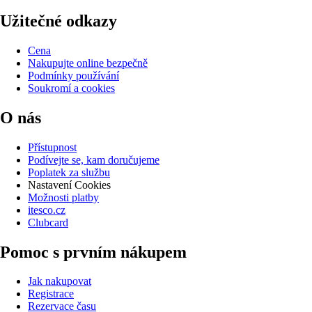
Užitečné odkazy
Cena
Nakupujte online bezpečně
Podmínky používání
Soukromí a cookies
O nás
Přístupnost
Podívejte se, kam doručujeme
Poplatek za službu
Nastavení Cookies
Možnosti platby
itesco.cz
Clubcard
Pomoc s prvním nákupem
Jak nakupovat
Registrace
Rezervace času