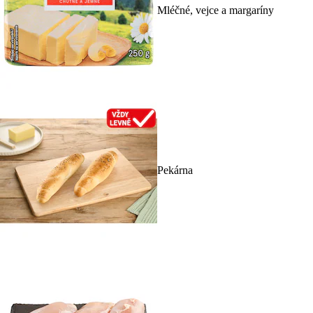
Mléčné, vejce a margaríny
Pekárna