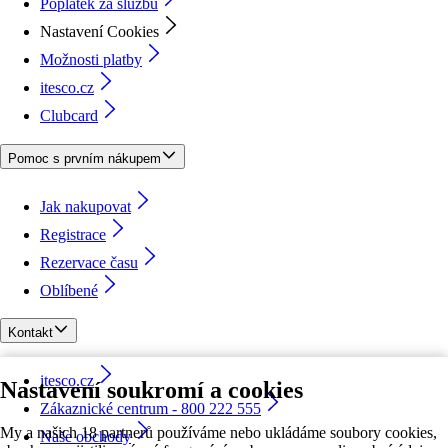
Poplatek za službu
Nastavení Cookies
Možnosti platby
itesco.cz
Clubcard
Pomoc s prvním nákupem
Jak nakupovat
Registrace
Rezervace času
Oblíbené
Kontakt
itesco.cz
Nastavení soukromí a cookies
Zákaznické centrum - 800 222 555
My a našich 18 partnerů používáme nebo ukládáme soubory cookies,
Naše obchody