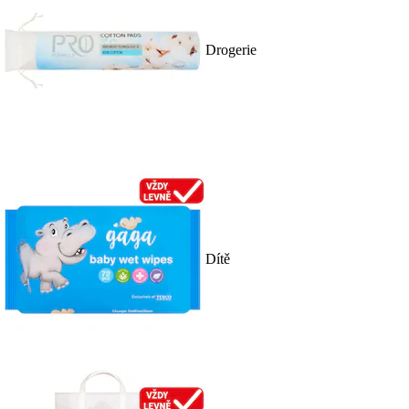
Drogerie
Dítě