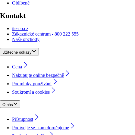
Oblíbené
Kontakt
itesco.cz
Zákaznické centrum - 800 222 555
Naše obchody
Užitečné odkazy
Cena
Nakupujte online bezpečně
Podmínky používání
Soukromí a cookies
O nás
Přístupnost
Podívejte se, kam doručujeme