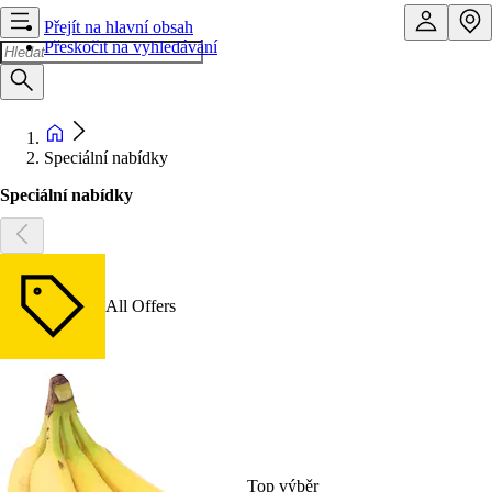
Přejít na hlavní obsah
Přeskočit na vyhledávání
Speciální nabídky
Speciální nabídky
All Offers
Top výběr