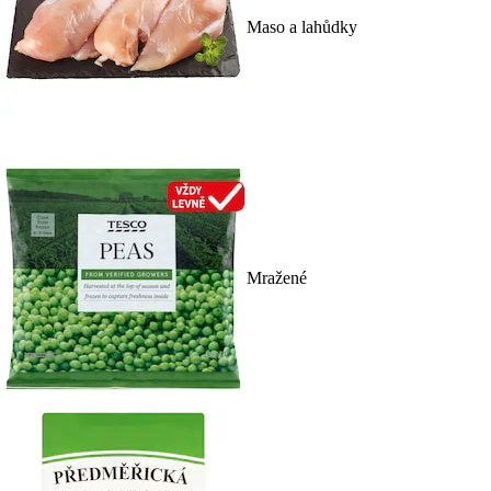
Maso a lahůdky
Mražené