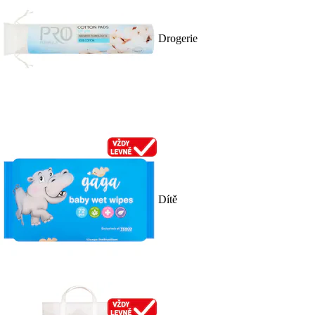
Drogerie
Dítě