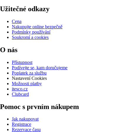
Užitečné odkazy
Cena
Nakupujte online bezpečně
Podmínky používání
Soukromí a cookies
O nás
Přístupnost
Podívejte se, kam doručujeme
Poplatek za službu
Nastavení Cookies
Možnosti platby
itesco.cz
Clubcard
Pomoc s prvním nákupem
Jak nakupovat
Registrace
Rezervace času