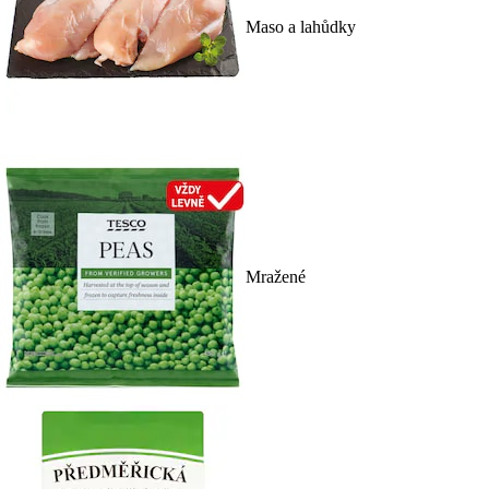
Maso a lahůdky
Mražené