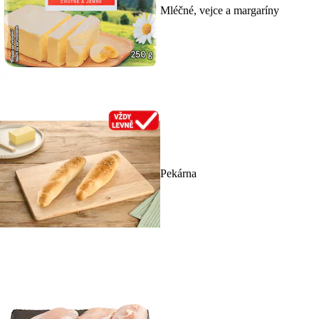
Mléčné, vejce a margaríny
Pekárna