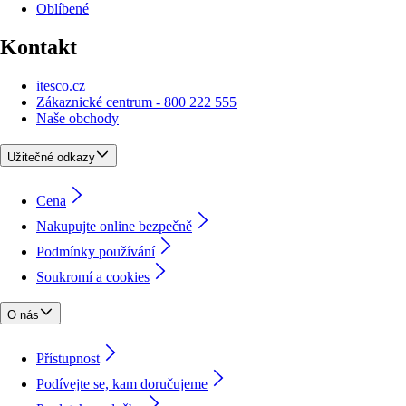
Oblíbené
Kontakt
itesco.cz
Zákaznické centrum - 800 222 555
Naše obchody
Užitečné odkazy
Cena
Nakupujte online bezpečně
Podmínky používání
Soukromí a cookies
O nás
Přístupnost
Podívejte se, kam doručujeme