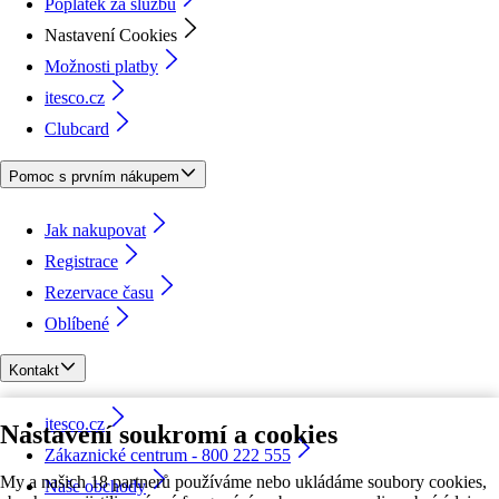
Poplatek za službu
Nastavení Cookies
Možnosti platby
itesco.cz
Clubcard
Pomoc s prvním nákupem
Jak nakupovat
Registrace
Rezervace času
Oblíbené
Kontakt
itesco.cz
Nastavení soukromí a cookies
Zákaznické centrum - 800 222 555
My a našich 18 partnerů používáme nebo ukládáme soubory cookies,
Naše obchody