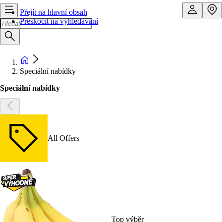
Přejít na hlavní obsah
Přeskočit na vyhledávání
Speciální nabídky
Speciální nabídky
All Offers
Top výběr