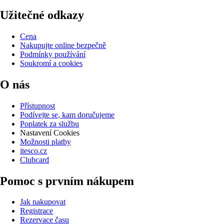
Užitečné odkazy
Cena
Nakupujte online bezpečně
Podmínky používání
Soukromí a cookies
O nás
Přístupnost
Podívejte se, kam doručujeme
Poplatek za službu
Nastavení Cookies
Možnosti platby
itesco.cz
Clubcard
Pomoc s prvním nákupem
Jak nakupovat
Registrace
Rezervace času