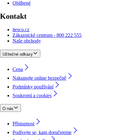
Oblíbené
Kontakt
itesco.cz
Zákaznické centrum - 800 222 555
Naše obchody
Užitečné odkazy
Cena
Nakupujte online bezpečně
Podmínky používání
Soukromí a cookies
O nás
Přístupnost
Podívejte se, kam doručujeme