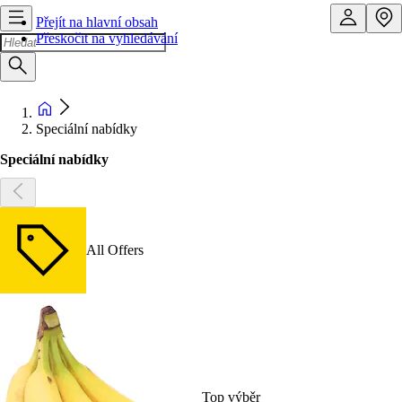
Přejít na hlavní obsah
Přeskočit na vyhledávání
Speciální nabídky
Speciální nabídky
All Offers
Top výběr