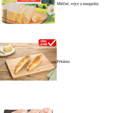
Mléčné, vejce a margaríny
Pekárna