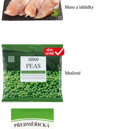
Maso a lahůdky
Mražené