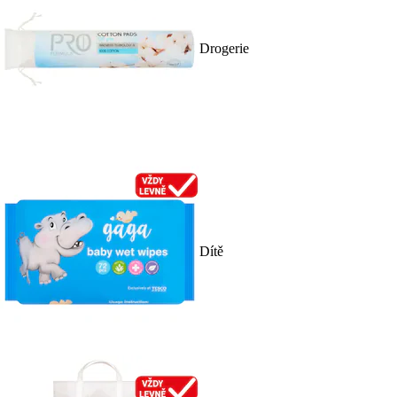
Drogerie
Dítě