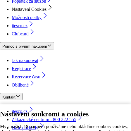
Poplatek za službu
Nastavení Cookies
Možnosti platby
itesco.cz
Clubcard
Pomoc s prvním nákupem
Jak nakupovat
Registrace
Rezervace času
Oblíbené
Kontakt
itesco.cz
Nastavení soukromí a cookies
Zákaznické centrum - 800 222 555
My a našich 18 partnerů používáme nebo ukládáme soubory cookies,
Naše obchody