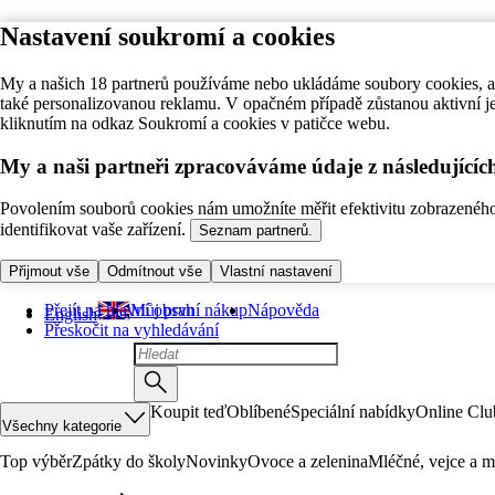
Nastavení soukromí a cookies
My a našich 18 partnerů používáme nebo ukládáme soubory cookies, ab
také personalizovanou reklamu. V opačném případě zůstanou aktivní j
kliknutím na odkaz Soukromí a cookies v patičce webu.
My a naši partneři zpracováváme údaje z následující
Povolením souborů cookies nám umožníte měřit efektivitu zobrazeného o
identifikovat vaše zařízení.
Seznam partnerů.
Přijmout vše
Odmítnout vše
Vlastní nastavení
Přejít na hlavní obsah
Můj první nákup
Nápověda
English
Přeskočit na vyhledávání
Koupit teď
Oblíbené
Speciální nabídky
Online Clu
Všechny kategorie
Top výběr
Zpátky do školy
Novinky
Ovoce a zelenina
Mléčné, vejce a m