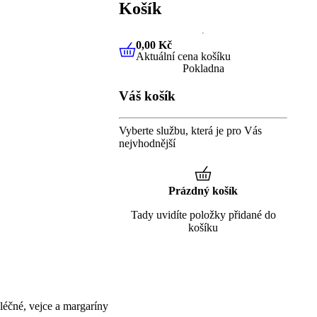
Košík
0,00 Kč
Aktuální cena košíku
0,00 Kč
Aktuální cena košíku
Pokladna
Váš košík
Vyberte službu, která je pro Vás
nejvhodnější
Prázdný košík
Tady uvidíte položky přidané do
košíku
éčné, vejce a margaríny