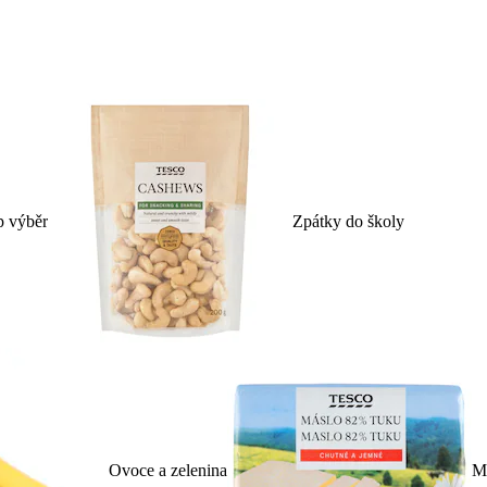
p výběr
Zpátky do školy
Ovoce a zelenina
Ml