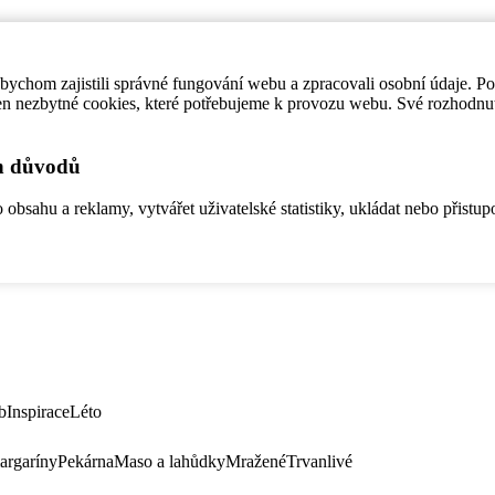
ychom zajistili správné fungování webu a zpracovali osobní údaje. P
en nezbytné cookies, které potřebujeme k provozu webu. Své rozhodnu
ch důvodů
bsahu a reklamy, vytvářet uživatelské statistiky, ukládat nebo přistup
b
Inspirace
Léto
argaríny
Pekárna
Maso a lahůdky
Mražené
Trvanlivé