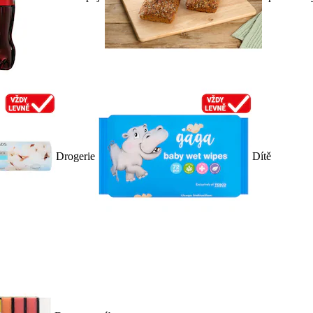
Drogerie
Dítě