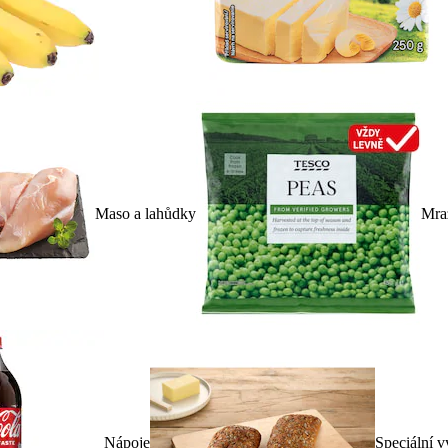
Maso a lahůdky
Mra
Nápoje
Speciální v