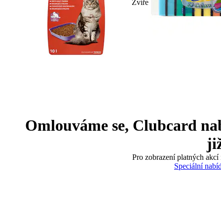
Zvíře
Omlouváme se, Clubcard nabíd
ji
Pro zobrazení platných akcí 
Speciální nabí