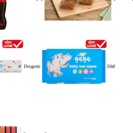
Drogerie
Dítě