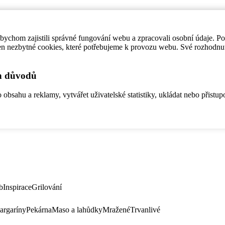
ychom zajistili správné fungování webu a zpracovali osobní údaje. P
en nezbytné cookies, které potřebujeme k provozu webu. Své rozhodnu
ch důvodů
bsahu a reklamy, vytvářet uživatelské statistiky, ukládat nebo přistup
b
Inspirace
Grilování
argaríny
Pekárna
Maso a lahůdky
Mražené
Trvanlivé