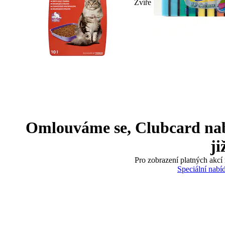
Zvíře
Omlouváme se, Clubcard nabíd
ji
Pro zobrazení platných akcí 
Speciální nabí