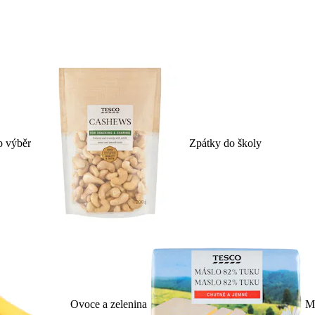
p výběr
Zpátky do školy
Ovoce a zelenina
Ml