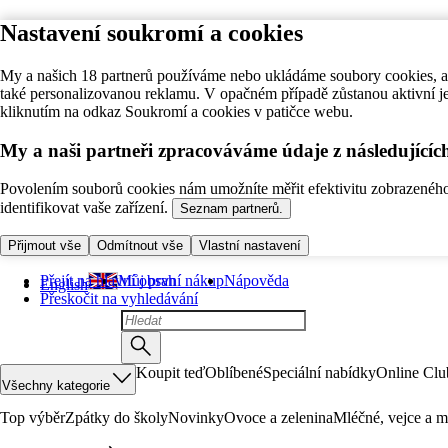
Nastavení soukromí a cookies
My a našich 18 partnerů používáme nebo ukládáme soubory cookies, ab
také personalizovanou reklamu. V opačném případě zůstanou aktivní j
kliknutím na odkaz Soukromí a cookies v patičce webu.
My a naši partneři zpracováváme údaje z následující
Povolením souborů cookies nám umožníte měřit efektivitu zobrazeného o
identifikovat vaše zařízení.
Seznam partnerů.
Přijmout vše
Odmítnout vše
Vlastní nastavení
Přejít na hlavní obsah
Můj první nákup
Nápověda
English
Přeskočit na vyhledávání
Koupit teď
Oblíbené
Speciální nabídky
Online Clu
Všechny kategorie
Top výběr
Zpátky do školy
Novinky
Ovoce a zelenina
Mléčné, vejce a m