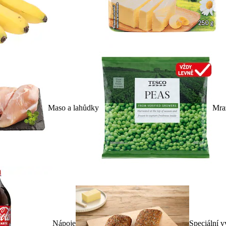
Maso a lahůdky
Mra
Nápoje
Speciální v