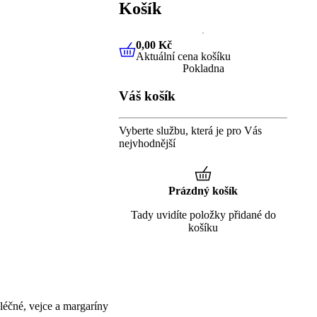
Košík
0,00 Kč
Aktuální cena košíku
0,00 Kč
Aktuální cena košíku
Pokladna
Váš košík
Vyberte službu, která je pro Vás
nejvhodnější
Prázdný košík
Tady uvidíte položky přidané do
košíku
éčné, vejce a margaríny