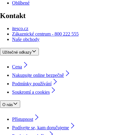
Oblíbené
Kontakt
itesco.cz
Zákaznické centrum - 800 222 555
Naše obchody
Užitečné odkazy
Cena
Nakupujte online bezpečně
Podmínky používání
Soukromí a cookies
O nás
Přístupnost
Podívejte se, kam doručujeme