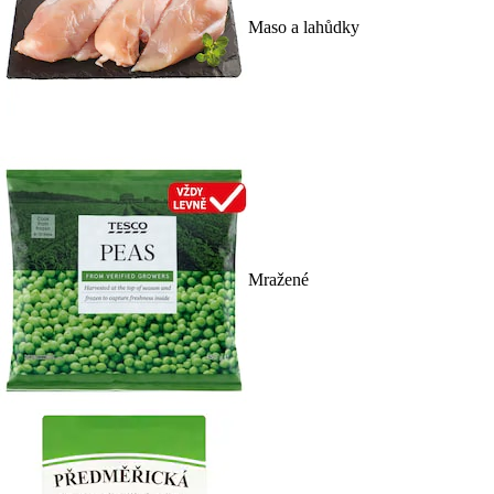
Maso a lahůdky
Mražené