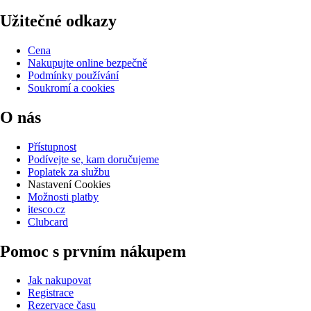
Užitečné odkazy
Cena
Nakupujte online bezpečně
Podmínky používání
Soukromí a cookies
O nás
Přístupnost
Podívejte se, kam doručujeme
Poplatek za službu
Nastavení Cookies
Možnosti platby
itesco.cz
Clubcard
Pomoc s prvním nákupem
Jak nakupovat
Registrace
Rezervace času