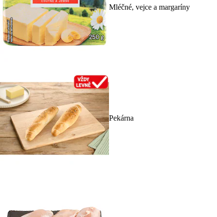
Mléčné, vejce a margaríny
Pekárna