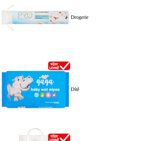
Drogerie
Dítě