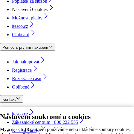
Poplatek za službu
Nastavení Cookies
Možnosti platby
itesco.cz
Clubcard
Pomoc s prvním nákupem
Jak nakupovat
Registrace
Rezervace času
Oblíbené
Kontakt
itesco.cz
Nastavení soukromí a cookies
Zákaznické centrum - 800 222 555
My a našich 18 partnerů používáme nebo ukládáme soubory cookies,
Naše obchody