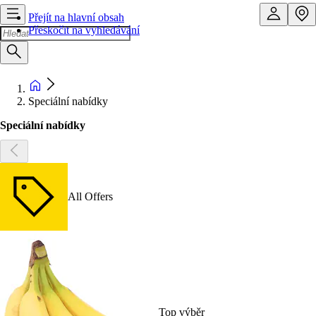
Přejít na hlavní obsah
Přeskočit na vyhledávání
Speciální nabídky
Speciální nabídky
All Offers
Top výběr