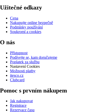
Užitečné odkazy
Cena
Nakupujte online bezpečně
Podmínky používání
Soukromí a cookies
O nás
Přístupnost
Podívejte se, kam doručujeme
Poplatek za službu
Nastavení Cookies
Možnosti platby
itesco.cz
Clubcard
Pomoc s prvním nákupem
Jak nakupovat
Registrace
Rezervace času