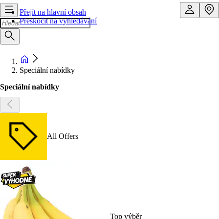
Přejít na hlavní obsah
Přeskočit na vyhledávání
Speciální nabídky
Speciální nabídky
All Offers
Top výběr