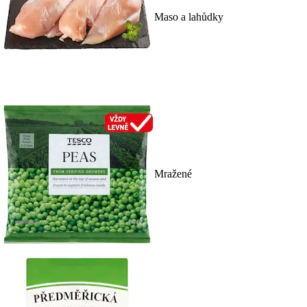
Maso a lahůdky
Mražené