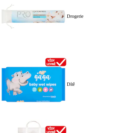
Drogerie
Dítě