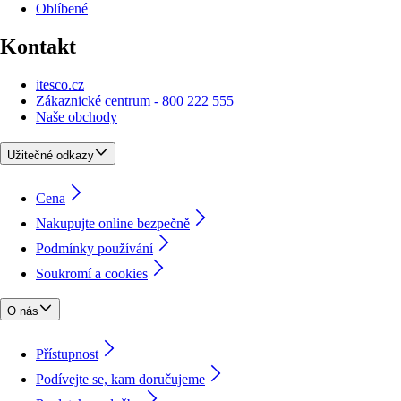
Oblíbené
Kontakt
itesco.cz
Zákaznické centrum - 800 222 555
Naše obchody
Užitečné odkazy
Cena
Nakupujte online bezpečně
Podmínky používání
Soukromí a cookies
O nás
Přístupnost
Podívejte se, kam doručujeme