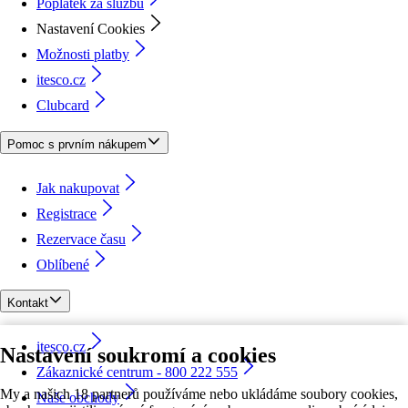
Poplatek za službu
Nastavení Cookies
Možnosti platby
itesco.cz
Clubcard
Pomoc s prvním nákupem
Jak nakupovat
Registrace
Rezervace času
Oblíbené
Kontakt
itesco.cz
Nastavení soukromí a cookies
Zákaznické centrum - 800 222 555
My a našich 18 partnerů používáme nebo ukládáme soubory cookies,
Naše obchody