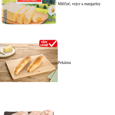
Mléčné, vejce a margaríny
Pekárna