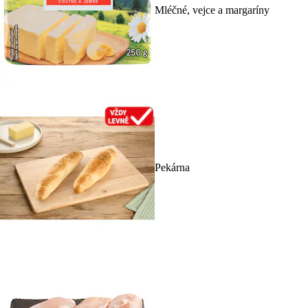
Mléčné, vejce a margaríny
Pekárna