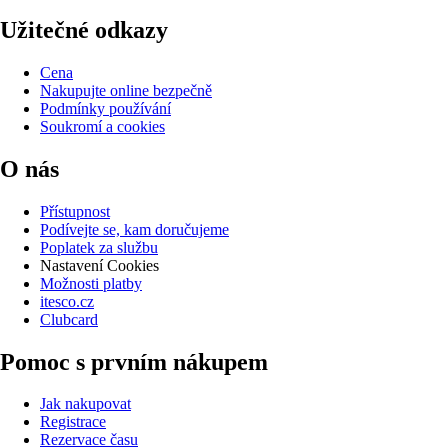
Užitečné odkazy
Cena
Nakupujte online bezpečně
Podmínky používání
Soukromí a cookies
O nás
Přístupnost
Podívejte se, kam doručujeme
Poplatek za službu
Nastavení Cookies
Možnosti platby
itesco.cz
Clubcard
Pomoc s prvním nákupem
Jak nakupovat
Registrace
Rezervace času