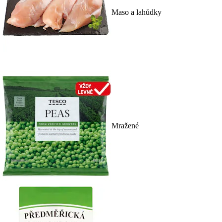
Maso a lahůdky
Mražené