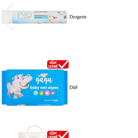
Drogerie
Dítě