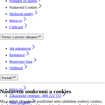
Poplatek za službu
Nastavení Cookies
Možnosti platby
itesco.cz
Clubcard
Pomoc s prvním nákupem
Jak nakupovat
Registrace
Rezervace času
Oblíbené
Kontakt
itesco.cz
Nastavení soukromí a cookies
Zákaznické centrum - 800 222 555
My a našich 18 partnerů používáme nebo ukládáme soubory cookies,
Naše obchody