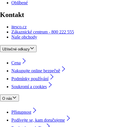
Oblíbené
Kontakt
itesco.cz
Zákaznické centrum - 800 222 555
Naše obchody
Užitečné odkazy
Cena
Nakupujte online bezpečně
Podmínky používání
Soukromí a cookies
O nás
Přístupnost
Podívejte se, kam doručujeme