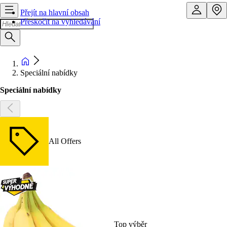
Přejít na hlavní obsah
Přeskočit na vyhledávání
Speciální nabídky
Speciální nabídky
All Offers
Top výběr