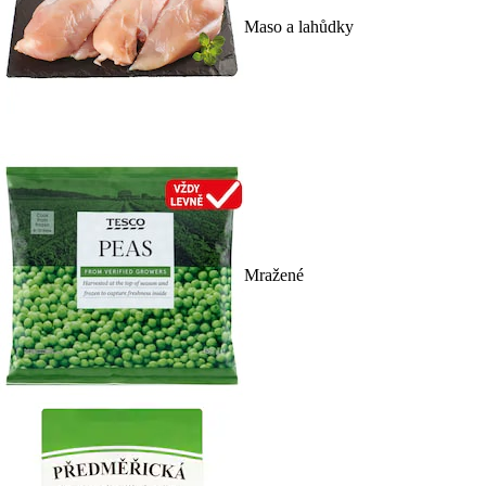
Maso a lahůdky
Mražené