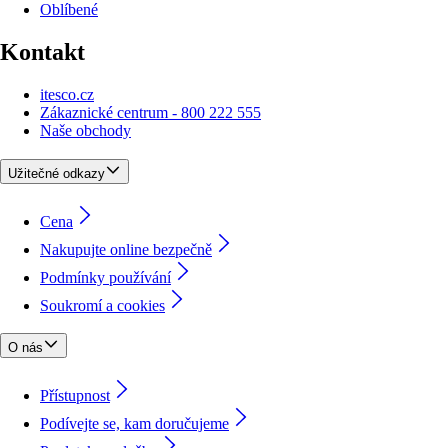
Oblíbené
Kontakt
itesco.cz
Zákaznické centrum - 800 222 555
Naše obchody
Užitečné odkazy
Cena
Nakupujte online bezpečně
Podmínky používání
Soukromí a cookies
O nás
Přístupnost
Podívejte se, kam doručujeme