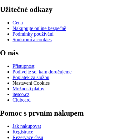
Užitečné odkazy
Cena
Nakupujte online bezpečně
Podmínky používání
Soukromí a cookies
O nás
Přístupnost
Podívejte se, kam doručujeme
Poplatek za službu
Nastavení Cookies
Možnosti platby
itesco.cz
Clubcard
Pomoc s prvním nákupem
Jak nakupovat
Registrace
Rezervace času