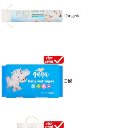
Drogerie
Dítě