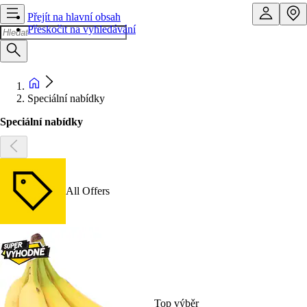
Přejít na hlavní obsah
Přeskočit na vyhledávání
Speciální nabídky
Speciální nabídky
All Offers
Top výběr