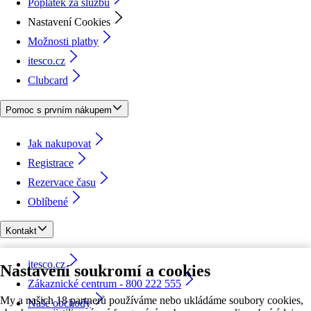
Poplatek za službu
Nastavení Cookies
Možnosti platby
itesco.cz
Clubcard
Pomoc s prvním nákupem
Jak nakupovat
Registrace
Rezervace času
Oblíbené
Kontakt
itesco.cz
Nastavení soukromí a cookies
Zákaznické centrum - 800 222 555
My a našich 18 partnerů používáme nebo ukládáme soubory cookies,
Naše obchody