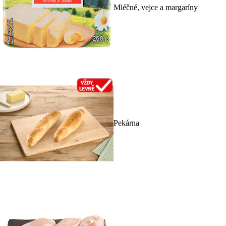
Mléčné, vejce a margaríny
Pekárna