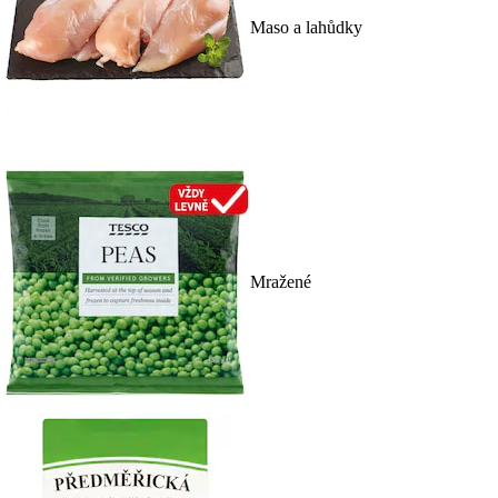
Maso a lahůdky
Mražené