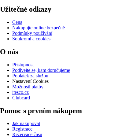
Užitečné odkazy
Cena
Nakupujte online bezpečně
Podmínky používání
Soukromí a cookies
O nás
Přístupnost
Podívejte se, kam doručujeme
Poplatek za službu
Nastavení Cookies
Možnosti platby
itesco.cz
Clubcard
Pomoc s prvním nákupem
Jak nakupovat
Registrace
Rezervace času