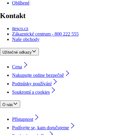
Oblíbené
Kontakt
itesco.cz
Zákaznické centrum - 800 222 555
Naše obchody
Užitečné odkazy
Cena
Nakupujte online bezpečně
Podmínky používání
Soukromí a cookies
O nás
Přístupnost
Podívejte se, kam doručujeme