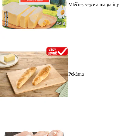
Mléčné, vejce a margaríny
Pekárna