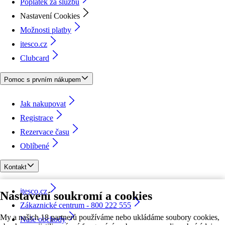
Poplatek za službu
Nastavení Cookies
Možnosti platby
itesco.cz
Clubcard
Pomoc s prvním nákupem
Jak nakupovat
Registrace
Rezervace času
Oblíbené
Kontakt
itesco.cz
Nastavení soukromí a cookies
Zákaznické centrum - 800 222 555
My a našich 18 partnerů používáme nebo ukládáme soubory cookies,
Naše obchody