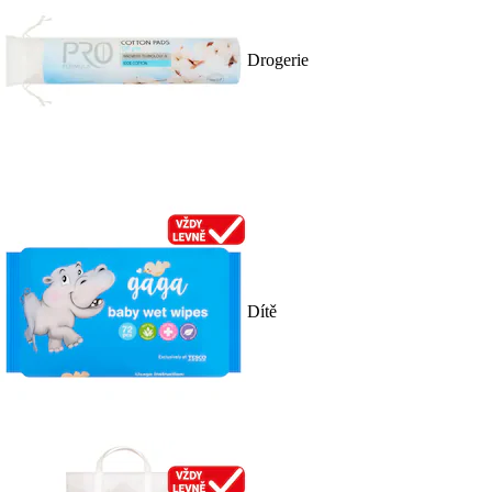
Drogerie
Dítě