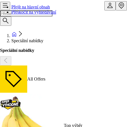
Přejít na hlavní obsah
Přeskočit na vyhledávání
Speciální nabídky
Speciální nabídky
All Offers
Top výběr