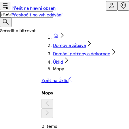
Přejít na hlavní obsah
Přeskočit na vyhledávání
Domov a zábava
Domácí potřeby a dekorace
Úklid
Mopy
Zpět na Úklid
Mopy
0 items