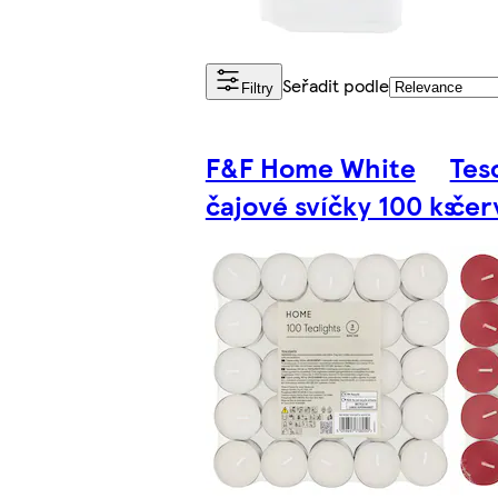
Seřadit podle
Filtry
F&F Home White
Tes
čajové svíčky 100 ks
čer