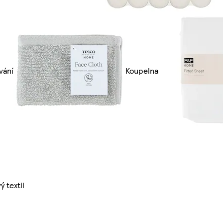
vání
Koupelna
ý textil