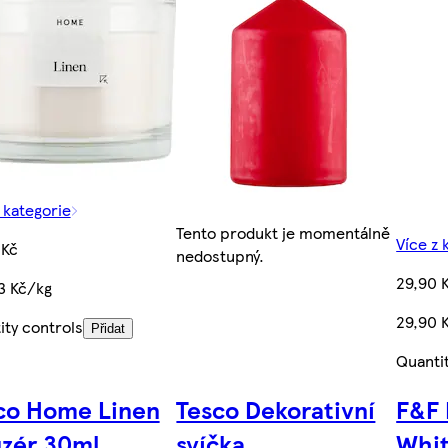
 kategorie
Tento produkt je momentálně
Více z 
 Kč
nedostupný.
29,90 
3 Kč/kg
29,90 
ity controls
Přidat
Quanti
co Home Linen
Tesco Dekorativní
F&F 
uzér 30ml
svíčka
Whit