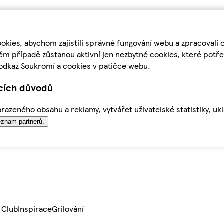
kies, abychom zajistili správné fungování webu a zpracovali 
ém případě zůstanou aktivní jen nezbytné cookies, které pot
odkaz Soukromí a cookies v patičce webu.
ících důvodů
azeného obsahu a reklamy, vytvářet uživatelské statistiky, uk
znam partnerů.
 Club
Inspirace
Grilování