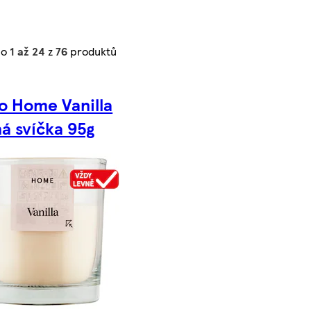
no
1 až 24
z
76
produktů
o Home Vanilla
á svíčka 95g