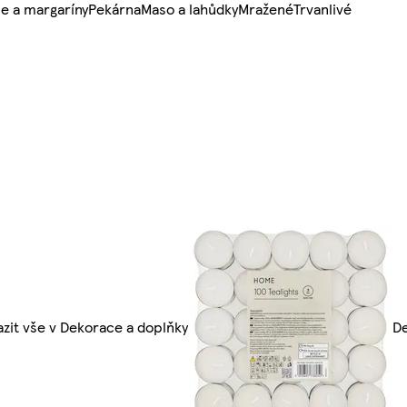
e a margaríny
Pekárna
Maso a lahůdky
Mražené
Trvanlivé
zit vše v Dekorace a doplňky
De