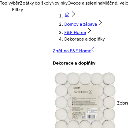
Top výběr
Zpátky do školy
Novinky
Ovoce a zelenina
Mléčné, vejc
Domov a zábava
F&F Home
Dekorace a doplňky
Zpět na F&F Home
Dekorace a doplňky
Zobra