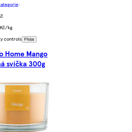
kategorie
Kč
 Kč/kg
ty controls
Přidat
co Home Mango
á svíčka 300g