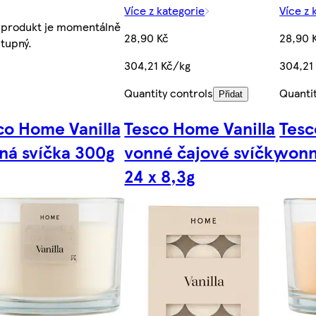
Více z kategorie
Více z 
 produkt je momentálně
28,90 Kč
28,90 
tupný.
304,21 Kč/kg
304,21
Quantity controls
Quanti
Přidat
co Home Vanilla
Tesco Home Vanilla
Tes
ná svíčka 300g
vonné čajové svíčky
vonn
24 x 8,3g