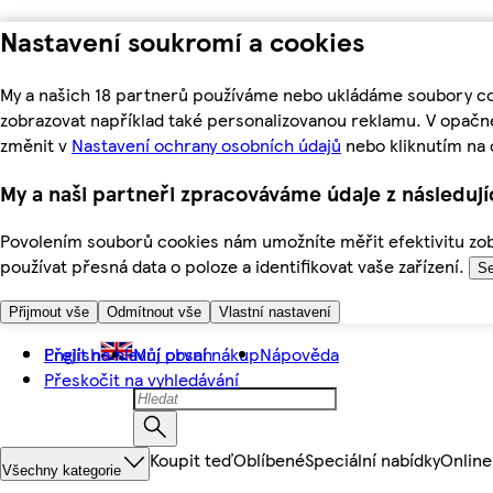
Nastavení soukromí a cookies
My a našich 18 partnerů používáme nebo ukládáme soubory coo
zobrazovat například také personalizovanou reklamu. V opačn
změnit v
Nastavení ochrany osobních údajů
nebo kliknutím na 
My a naši partneři zpracováváme údaje z následuj
Povolením souborů cookies nám umožníte měřit efektivitu zobr
používat přesná data o poloze a identifikovat vaše zařízení.
Se
Přijmout vše
Odmítnout vše
Vlastní nastavení
Přejít na hlavní obsah
English
Můj první nákup
Nápověda
Přeskočit na vyhledávání
Koupit teď
Oblíbené
Speciální nabídky
Online
Všechny kategorie