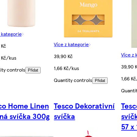
 kategorie
Více z kategorie
 Kč
Více z 
39,90 Kč
 Kč/kus
39,90 
1,66 Kč/kus
ity controls
Přidat
1,66 K
Quantity controls
Přidat
Quanti
co Home Linen
Tesco Dekorativní
Tesc
ná svíčka 300g
svíčka
svíč
57 x