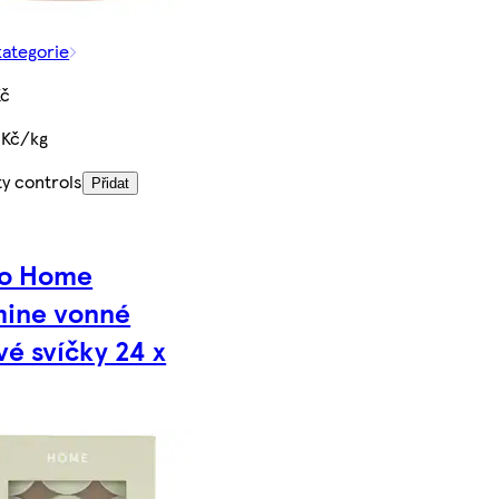
kategorie
Kč
 Kč/kg
ty controls
Přidat
co Home
mine vonné
vé svíčky 24 x