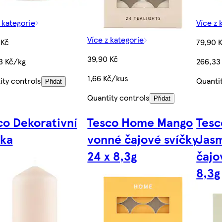
 kategorie
Více z 
Více z kategorie
 Kč
79,90 
39,90 Kč
3 Kč/kg
266,33
1,66 Kč/kus
ity controls
Quanti
Přidat
Quantity controls
Přidat
co Dekorativní
Tesco Home Mango
Tes
čka
vonné čajové svíčky
Jas
24 x 8,3g
čajo
8,3g