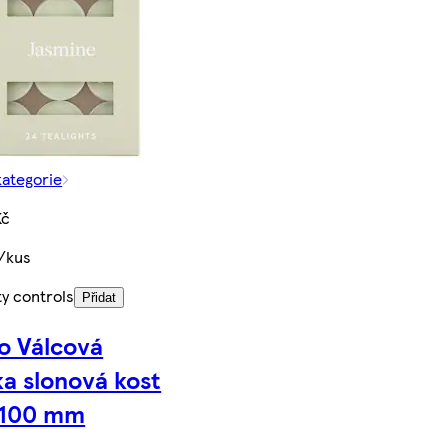
kategorie
Kč
č/kus
ty controls
Přidat
o Válcová
ka slonová kost
 100 mm