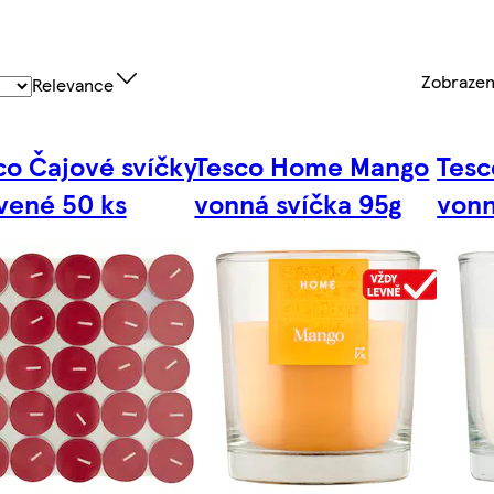
Zobraze
Relevance
co Čajové svíčky
Tesco Home Mango
Tesc
vené 50 ks
vonná svíčka 95g
vonn