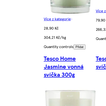
Více z
Více z kategorie
79,90
28,90 Kč
266,3
304,21 Kč/kg
Quant
Quantity controls
Přidat
Tesco Home
Tes
Jasmine vonná
sví
svíčka 300g