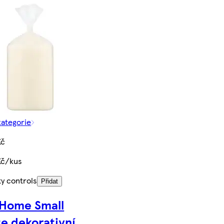
kategorie
Kč
Kč/kus
ty controls
Přidat
Home Small
e dekorativní