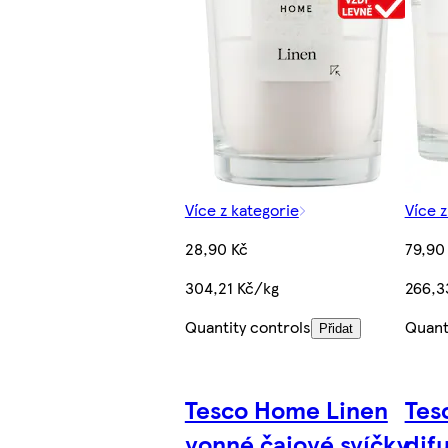
Více z kategorie
Více z
28,90 Kč
79,90
304,21 Kč/kg
266,3
Quantity controls
Quant
Přidat
Tesco Home Linen
Tes
vonné čajové svíčky
dif