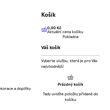
Košík
0,00 Kč
Aktuální cena košíku
0,00 Kč
Aktuální cena košíku
Pokladna
Váš košík
Vyberte službu, která je pro Vás
nejvhodnější
Prázdný košík
korace a doplňky
Tady uvidíte položky přidané do
košíku